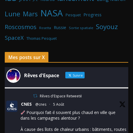
NASA
Lune
Mars
Progress
Pesquet
Soyouz
Roscosmos
Russie
Rosetta
Sortie spatiale
SpaceX
Thomas Pesquet
Mes posts sur X
Rêves d'Espace
Suivre
Rêves d'Espace Retweeté
CNES
@cnes
·
5 Août
Pourquoi fait-il souvent plus chaud en ville que
dans les campagnes alentour ?
À cause des îlots de chaleur urbains : bâtiments, routes