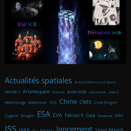
Actualités spatiales
Airbus Defence and Space
Arianespace
asteroïde
ARIANE 5
astronaute
Atlas 5
Artemis
Chine
CNES
Atterrissage
Baikonour
CDS
Crew Dragon
ESA
EVA
Falcon 9
Gaia
Cygnus
Dragon
ISRO
Hayabusa
ISS
lancement
Long March
JAXA
Kourou
JPL