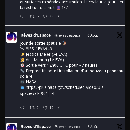
et surfaces minérales accumulent la chaleur le jour… et
la restituent la nuit.
1/7
6
23
X
Rêves d'Espace
@revesdespace
·
6 Août
Jour de sortie spatiale
🛰
#ISS
#EVA946
Jessica Meier (7e EVA)
Anil Menon (1e EVA)
Sortie vers 12h00 UTC pour ~7 heures
Préparatifs pour l'installation d'un nouveau panneau
solaire
NASA
https://plus.nasa.gov/scheduled-video/u-s-
spacewalk-96/
2
12
X
Rêves d'Espace
@revesdespace
·
6 Août