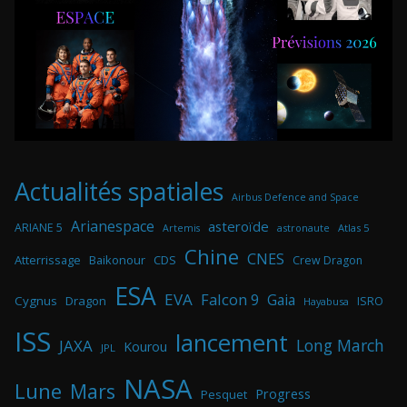
Actualités spatiales
Airbus Defence and Space
Arianespace
asteroïde
ARIANE 5
astronaute
Atlas 5
Artemis
Chine
CNES
Atterrissage
Baikonour
CDS
Crew Dragon
ESA
EVA
Falcon 9
Gaia
Cygnus
Dragon
ISRO
Hayabusa
ISS
lancement
Long March
JAXA
Kourou
JPL
NASA
Lune
Mars
Progress
Pesquet