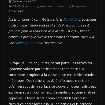
16 décembre 2023
CSA-ASC
,
ESA
,
Europe
,
James Webb Telescope
,
NASA
,
Webb
3 min read
Après un appel à contributeurs, Jules (
Dar
k
Astro
), passionné
d’astronomie depuis tout petit et de l’aérospatiale s’est
proposé pour la rédaction d’un article. En 2018, Jules a
débuté la pratique avec des télescopes et depuis 2020, il a
une
chaîne youtube
sur l’astronomie.
Europe, la lune de Jupiter, serait parmi les astres du
Système Solaire potentiellement candidate aux
conditions propices à la vie
selon un ensemble d’études
théoriques. Des recherches déjà effectuées montrent
qu’en dessous de la surface se trouve un océan salé d’eau
liquide avec un fond rocheux. Cependant, aucune analyse
approuve la thèse si cet océan contient les produits
chimiques nécessaires à la vie, en particulier le carbone.