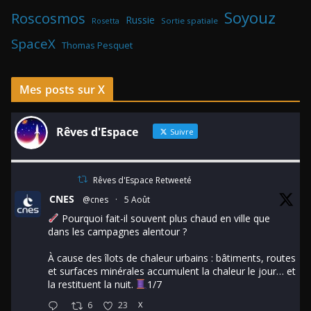
Soyouz
Roscosmos
Russie
Rosetta
Sortie spatiale
SpaceX
Thomas Pesquet
Mes posts sur X
Rêves d'Espace
Suivre
Rêves d'Espace Retweeté
CNES
@cnes
·
5 Août
Pourquoi fait-il souvent plus chaud en ville que
dans les campagnes alentour ?
À cause des îlots de chaleur urbains : bâtiments, routes
et surfaces minérales accumulent la chaleur le jour… et
la restituent la nuit.
1/7
6
23
X