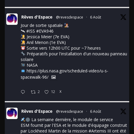
Rêves d'Espace
@revesdespace
·
6 Août
Jour de sortie spatiale
🛰
#ISS
#EVA946
Jessica Meier (7e EVA)
Anil Menon (1e EVA)
Sortie vers 12h00 UTC pour ~7 heures
Préparatifs pour l'installation d'un nouveau panneau
solaire
NASA
https://plus.nasa.gov/scheduled-video/u-s-
spacewalk-96/
2
12
X
Rêves d'Espace
@revesdespace
·
6 Août
La semaine dernière, le module de service
ESM fournit par l'ESA et le module d'équipage construit
par Lockheed Martin de la mission
#Artemis
III ont été