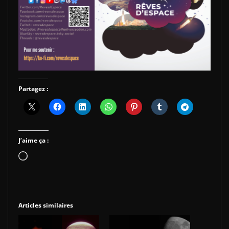
Partagez :
J’aime ça :
Chargement…
Articles similaires