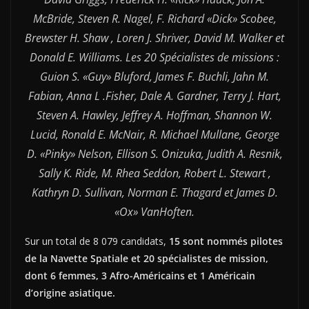
McBride, Steven R. Nagel, F. Richard «Dick» Scobee,
Brewster H. Shaw , Loren J. Shriver, David M. Walker et
Donald E. Williams. Les 20 Spécialistes de missions :
Guion S. «Guy» Bluford, James F. Buchli, Jahn M.
Fabian, Anna L .Fisher, Dale A. Gardner, Terry J. Hart,
Steven A. Hawley, Jeffrey A. Hoffman, Shannon W.
Lucid, Ronald E. McNair, R. Michael Mullane, George
D. «Pinky» Nelson, Ellison S. Onizuka, Judith A. Resnik,
Sally K. Ride, M. Rhea Seddon, Robert L. Stewart ,
Kathryn D. Sullivan, Norman E. Thagard et James D.
«Ox» VanHoften.
Sur un total de 8 079 candidats,
15 sont nommés pilotes
de la Navette Spatiale et 20 spécialistes de mission,
dont 6 femmes, 3 Afro-Américains et 1 Américain
d’origine asiatique.