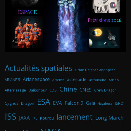
Actualités spatiales
Airbus Defence and Space
Arianespace
asteroïde
ARIANE 5
astronaute
Atlas 5
Artemis
Chine
CNES
Atterrissage
Baikonour
CDS
Crew Dragon
ESA
EVA
Falcon 9
Gaia
Cygnus
Dragon
ISRO
Hayabusa
ISS
lancement
Long March
JAXA
Kourou
JPL