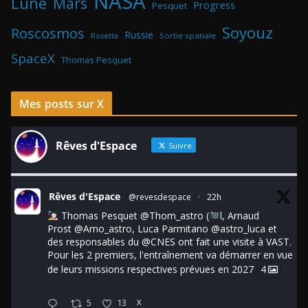
NASA
Lune
Mars
Progress
Pesquet
Soyouz
Roscosmos
Russie
Rosetta
Sortie spatiale
SpaceX
Thomas Pesquet
Mes posts sur X
Rêves d'Espace
Suivre
Rêves d'Espace
@revesdespace
·
22h
Thomas Pesquet
@Thom_astro
(
l, Arnaud
Prost
@Arno_astro
, Luca Parmitano
@astro_luca
et
des responsables du
@CNES
ont fait une visite à VAST.
Pour les 2 premiers, l'entraînement va démarrer en vue
de leurs missions respectives prévues en 2027
4
5
13
X