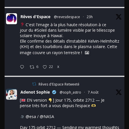
Rêves d'Espace
@revesdespace
·
23h
C'est l'image à la plus haute résolution à ce
jour du
#Soleil
dans lumière visible par le télescope
solaire Inouye à Hawaï.
Elle confirme des détails d’instabilité Kelvin-Helmholtz
(KHI) et des tourbillons dans le plasma solaire. Cette
image couvre un rayon terrestre !
6
22
X
Rêves d'Espace Retweeté
Adenot Sophie
@soph_astro
·
7 Août
[
EN version
] Jour 175, orbite 2712 — Je
pense très fort a vous depuis l’espace
@esa
/
@NASA
Day 175 orbit 2712 — Sending my warmest thoughts