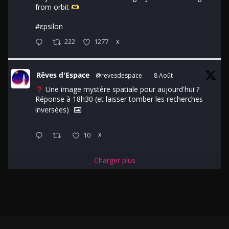
from orbit
#εpsilon
222
1277
X
Rêves d'Espace
@revesdespace
·
8 Août
Une image mystère spatiale pour aujourd'hui ?
Réponse à 18h30 (et laisser tomber les recherches
inversées)
10
X
Charger plus