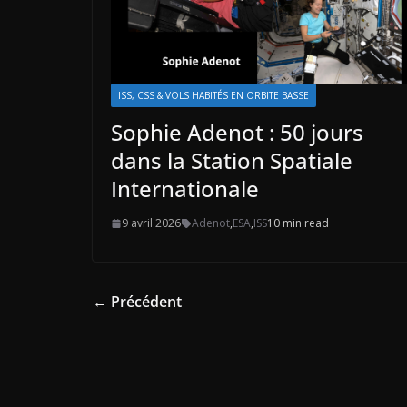
ISS, CSS & VOLS HABITÉS EN ORBITE BASSE
Sophie Adenot : 50 jours
dans la Station Spatiale
Internationale
9 avril 2026
Adenot
,
ESA
,
ISS
10 min read
← Précédent