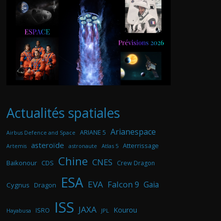
Actualités spatiales
Arianespace
ARIANE 5
Airbus Defence and Space
asteroïde
Atterrissage
astronaute
Atlas 5
Artemis
Chine
CNES
Baikonour
CDS
Crew Dragon
ESA
EVA
Falcon 9
Gaia
Cygnus
Dragon
ISS
JAXA
Kourou
ISRO
Hayabusa
JPL