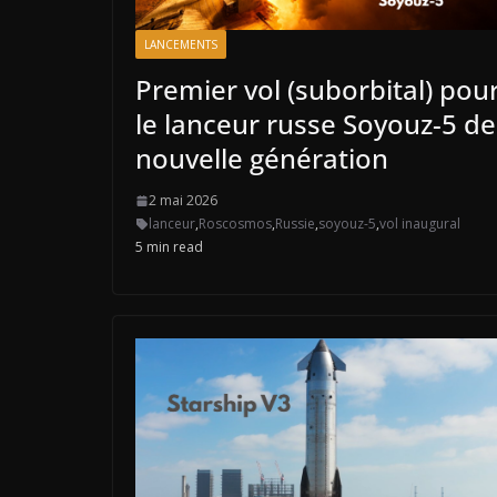
LANCEMENTS
Premier vol (suborbital) pou
le lanceur russe Soyouz-5 de
nouvelle génération
2 mai 2026
lanceur
,
Roscosmos
,
Russie
,
soyouz-5
,
vol inaugural
5 min read