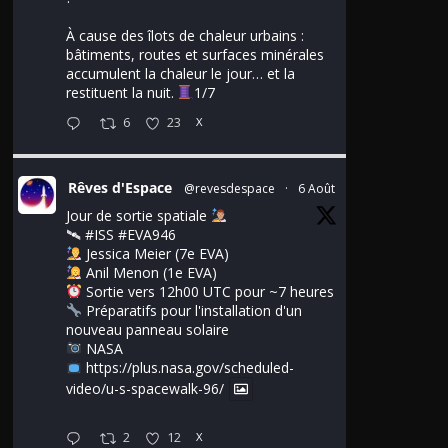
À cause des îlots de chaleur urbains :
bâtiments, routes et surfaces minérales
accumulent la chaleur le jour… et la
restituent la nuit.
1/7
6
23
X
Rêves d'Espace
@revesdespace
·
6 Août
Jour de sortie spatiale
🛰
#ISS
#EVA946
Jessica Meier (7e EVA)
Anil Menon (1e EVA)
Sortie vers 12h00 UTC pour ~7 heures
Préparatifs pour l'installation d'un
nouveau panneau solaire
NASA
https://plus.nasa.gov/scheduled-
video/u-s-spacewalk-96/
2
12
X