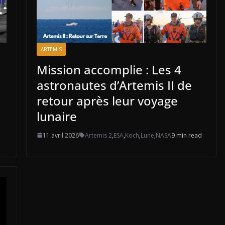
ARTEMIS
Mission accomplie : Les 4
astronautes d’Artemis II de
retour après leur voyage
lunaire
11 avril 2026
Artemis 2
,
ESA
,
Koch
,
Lune
,
NASA
9 min read