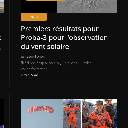
TECHNOLOGIE
Premiers résultats pour
e
Proba-3 pour l’observation
du vent solaire
y
24 avril 2026
éclipse
,
éclipse solaire
,
ESA
,
proba 3
,
Proba-3
,
vol en formation
7 min read