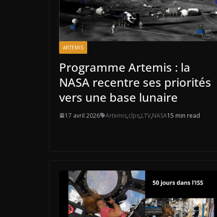
ARTEMIS
Programme Artemis : la
NASA recentre ses priorités
vers une base lunaire
17 avril 2026
Artemis
,
clps
,
LTV
,
NASA
15 min read