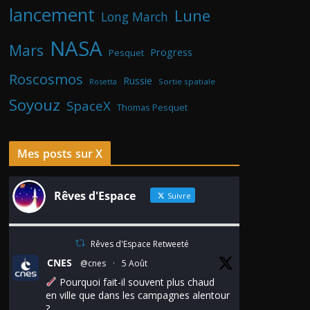
lancement
Lune
Long March
NASA
Mars
Progress
Pesquet
Roscosmos
Russie
Rosetta
Sortie spatiale
Soyouz
SpaceX
Thomas Pesquet
Mes posts sur X
Rêves d'Espace
Suivre
Rêves d'Espace Retweeté
CNES
@cnes
·
5 Août
Pourquoi fait-il souvent plus chaud
en ville que dans les campagnes alentour
?