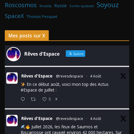
Soyouz
Roscosmos
Russie
Rosetta
Sortie spatiale
SpaceX
Thomas Pesquet
Mes posts sur X
Rêves d'Espace
Suivre
Rêves d'Espace
@revesdespace
·
4 Août
En ce début août, voici mon top des Actus
#Espace
de juillet :
5
X
Rêves d'Espace
@revesdespace
·
4 Août
Juillet 2026, les feux de Saumos et
Biscarrosse ont ravagé environ 42 000 hectares. Sur