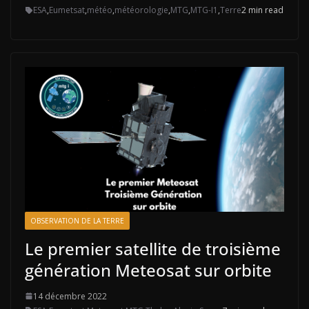
ESA
,
Eumetsat
,
météo
,
météorologie
,
MTG
,
MTG-I1
,
Terre
2 min read
OBSERVATION DE LA TERRE
Le premier satellite de troisième
génération Meteosat sur orbite
14 décembre 2022