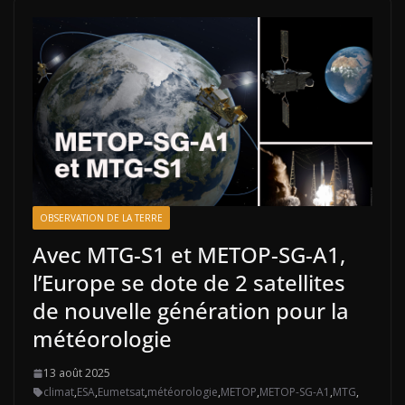
OBSERVATION DE LA TERRE
Avec MTG-S1 et METOP-SG-A1,
l’Europe se dote de 2 satellites
de nouvelle génération pour la
météorologie
13 août 2025
climat
,
ESA
,
Eumetsat
,
météorologie
,
METOP
,
METOP-SG-A1
,
MTG
,