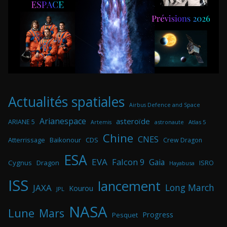
Actualités spatiales
Airbus Defence and Space
Arianespace
asteroïde
ARIANE 5
astronaute
Atlas 5
Artemis
Chine
CNES
Atterrissage
Baikonour
CDS
Crew Dragon
ESA
EVA
Falcon 9
Gaia
Cygnus
Dragon
ISRO
Hayabusa
ISS
lancement
Long March
JAXA
Kourou
JPL
NASA
Lune
Mars
Progress
Pesquet