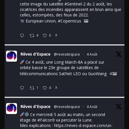
cette image du satellite
#Sentinel
-2 du 2 août, les
cicatrices des incendies apparaissent en brun ainsi que
celles, estompées, des feux de 2022.
European Union,
#Copernicus
4
6
X
Rêves d'Espace
@revesdespace
·
4 Août
Ce 4 août, une Long March-8A a placé sur
orbite basse le 23e groupe de satellites de
télécommunications SatNet LEO ou GuoWang
4
1
4
X
Rêves d'Espace
@revesdespace
·
4 Août
Ce mercredi 5 août au matin, un second
étage de
#Falcon9
va percuter la Lune.
Mes explications :
https://reves-d-espace.com/un-