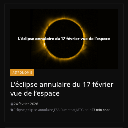
ASTRONOMIE
L’éclipse annulaire du 17 février
vue de l’espace
24 février 2026
Eclipse
,
eclipse annulaire
,
ESA
,
Eumetsat
,
MTG
,
soleil
3 min read