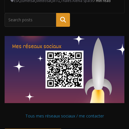
ESA
,
Eumetsat
,
Meteosat
,
MTG
,
Thales Alenia Space
7 min read
Tous mes réseaux sociaux / me contacter