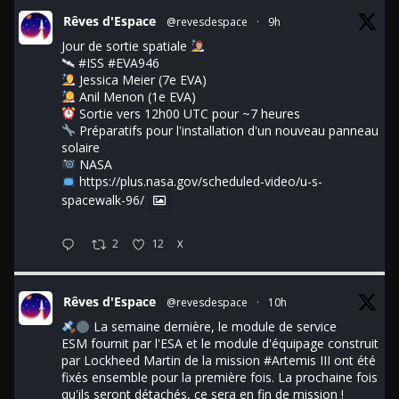
Rêves d'Espace
@revesdespace
·
9h
Jour de sortie spatiale
🛰
#ISS
#EVA946
Jessica Meier (7e EVA)
Anil Menon (1e EVA)
Sortie vers 12h00 UTC pour ~7 heures
Préparatifs pour l'installation d'un nouveau panneau
solaire
NASA
https://plus.nasa.gov/scheduled-video/u-s-
spacewalk-96/
2
12
X
Rêves d'Espace
@revesdespace
·
10h
La semaine dernière, le module de service
ESM fournit par l'ESA et le module d'équipage construit
par Lockheed Martin de la mission
#Artemis
III ont été
fixés ensemble pour la première fois. La prochaine fois
qu'ils seront détachés, ce sera en fin de mission !