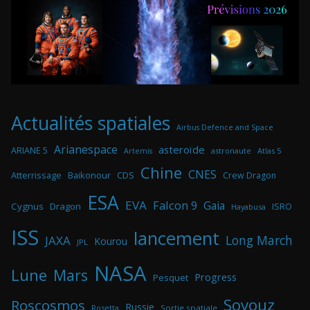
Actualités spatiales
Airbus Defence and Space
Arianespace
asteroïde
ARIANE 5
astronaute
Atlas 5
Artemis
Chine
CNES
Atterrissage
Baikonour
CDS
Crew Dragon
ESA
EVA
Falcon 9
Gaia
Cygnus
Dragon
ISRO
Hayabusa
ISS
lancement
Long March
JAXA
Kourou
JPL
NASA
Lune
Mars
Progress
Pesquet
Soyouz
Roscosmos
Russie
Rosetta
Sortie spatiale