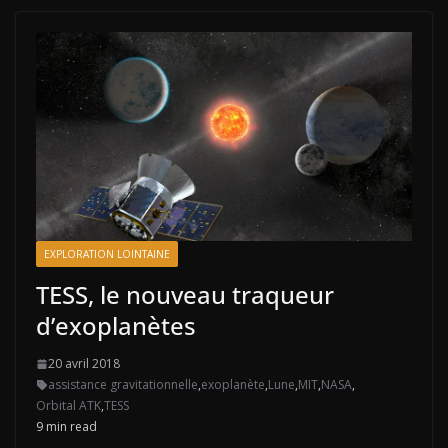
EXPLORATION LOINTAINE
TESS, le nouveau traqueur
d’exoplanètes
20 avril 2018
assistance gravitationnelle
,
exoplanète
,
Lune
,
MIT
,
NASA
,
Orbital ATK
,
TESS
9 min read