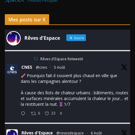
Thomas Pesquet
Mes posts sur X
Rêves d'Espace
Suivre
Rêves d'Espace Retweeté
CNES
@cnes
·
5 Août
Pourquoi fait-il souvent plus chaud en ville que
dans les campagnes alentour ?
À cause des îlots de chaleur urbains : bâtiments, routes
et surfaces minérales accumulent la chaleur le jour… et
la restituent la nuit.
1/7
6
23
X
Rêves d'Espace
@revesdespace
·
6 Août