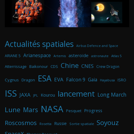
Actualités spatiales
Airbus Defence and Space
Arianespace
asteroïde
ARIANE 5
astronaute
Atlas 5
Artemis
Chine
CNES
Atterrissage
Baikonour
CDS
Crew Dragon
ESA
EVA
Falcon 9
Gaia
Cygnus
Dragon
ISRO
Hayabusa
ISS
lancement
Long March
JAXA
Kourou
JPL
NASA
Lune
Mars
Progress
Pesquet
Soyouz
Roscosmos
Russie
Rosetta
Sortie spatiale
SpaceX