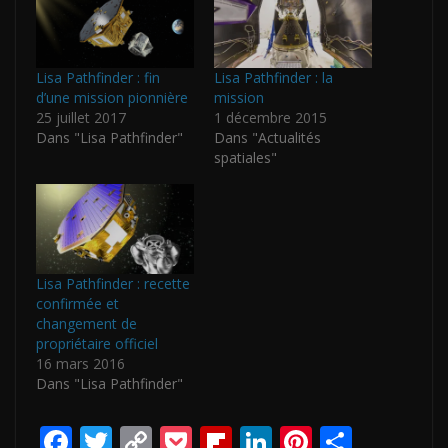
Lisa Pathfinder : fin
Lisa Pathfinder : la
d’une mission pionnière
mission
25 juillet 2017
1 décembre 2015
Dans "Lisa Pathfinder"
Dans "Actualités
spatiales"
Lisa Pathfinder : recette
confirmée et
changement de
propriétaire officiel
16 mars 2016
Dans "Lisa Pathfinder"
F
T
C
P
Fli
Li
Pi
P