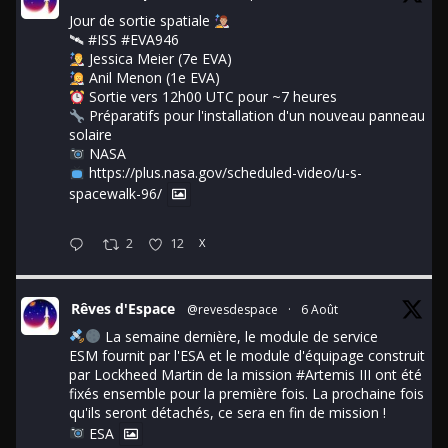
Jour de sortie spatiale
🛰
#ISS
#EVA946
Jessica Meier (7e EVA)
Anil Menon (1e EVA)
Sortie vers 12h00 UTC pour ~7 heures
Préparatifs pour l'installation d'un nouveau panneau
solaire
NASA
https://plus.nasa.gov/scheduled-video/u-s-
spacewalk-96/
2
12
X
Rêves d'Espace
@revesdespace
·
6 Août
La semaine dernière, le module de service
ESM fournit par l'ESA et le module d'équipage construit
par Lockheed Martin de la mission
#Artemis
III ont été
fixés ensemble pour la première fois. La prochaine fois
qu'ils seront détachés, ce sera en fin de mission !
ESA