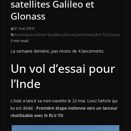
satellites Galileo et
Glonass
31 mai 2016
Arianespace
,
Falcon 9
,
Galileo
,
Glonass
,
lancement
,
RLV-TD
,
Soyouz
3 min read
La semaine dernière, pas moins de 4 lancements.
Un vol d’essai pour
l’Inde
L’Inde a lancé sa mini-navette le 23 mai. Lisez l’article qui
lui est dédié :
Première étape indienne vers un lanceur
réutilisable avec le RLV-TD