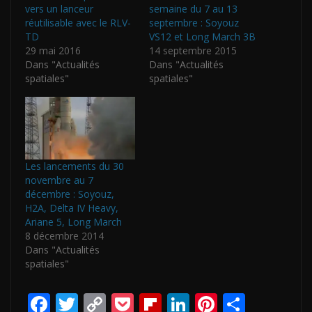
vers un lanceur
semaine du 7 au 13
réutilisable avec le RLV-
septembre : Soyouz
TD
VS12 et Long March 3B
29 mai 2016
14 septembre 2015
Dans "Actualités
Dans "Actualités
spatiales"
spatiales"
Les lancements du 30
novembre au 7
décembre : Soyouz,
H2A, Delta IV Heavy,
Ariane 5, Long March
8 décembre 2014
Dans "Actualités
spatiales"
F
T
C
P
Fli
Li
Pi
P