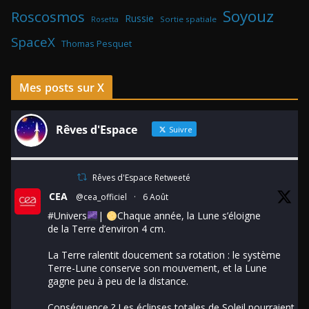
Soyouz
Roscosmos
Russie
Rosetta
Sortie spatiale
SpaceX
Thomas Pesquet
Mes posts sur X
Rêves d'Espace
Suivre
Rêves d'Espace Retweeté
CEA
@cea_officiel
·
6 Août
#Univers
|
Chaque année, la Lune s’éloigne
de la Terre d’environ 4 cm.
La Terre ralentit doucement sa rotation : le système
Terre-Lune conserve son mouvement, et la Lune
gagne peu à peu de la distance.
Conséquence ? Les éclipses totales de Soleil pourraient