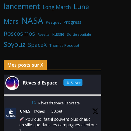
lancement
Lune
Long March
NASA
Mars
Progress
Pesquet
Roscosmos
Russie
Rosetta
Sortie spatiale
Soyouz
SpaceX
Thomas Pesquet
Mes posts sur X
Rêves d'Espace
Suivre
Rêves d'Espace Retweeté
CNES
@cnes
·
5 Août
Pourquoi fait-il souvent plus chaud
en ville que dans les campagnes alentour
?