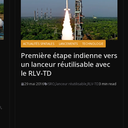
ACTUALITÉS SPATIALES
LANCEMENTS
TECHNOLOGIE
Première étape indienne vers
un lanceur réutilisable avec
le RLV-TD
29 mai 2016
ISRO
,
lanceur réutilisable
,
RLV-TD
3 min read
D
,