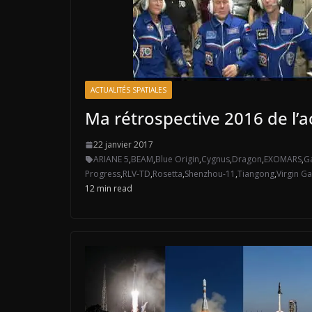
ACTUALITÉS SPATIALES
Ma rétrospective 2016 de l’ac
22 janvier 2017
ARIANE 5
,
BEAM
,
Blue Origin
,
Cygnus
,
Dragon
,
EXOMARS
,
G
Progress
,
RLV-TD
,
Rosetta
,
Shenzhou-11
,
Tiangong
,
Virgin Ga
12 min read