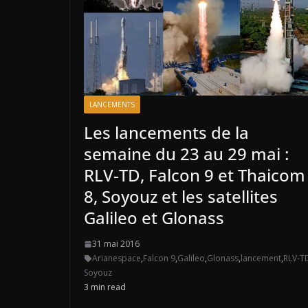
LANCEMENTS
Les lancements de la
semaine du 23 au 29 mai :
RLV-TD, Falcon 9 et Thaicom
8, Soyouz et les satellites
Galileo et Glonass
31 mai 2016
Arianespace
,
Falcon 9
,
Galileo
,
Glonass
,
lancement
,
RLV-T
Soyouz
3 min read