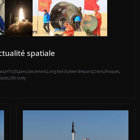
tualité spatiale
aia
,
HTV
,
ISS
,
Juno
,
lancement
,
Long March
,
New Shepard
,
Osiris
,
Pesquet
,
lactic
,
VSS Unity