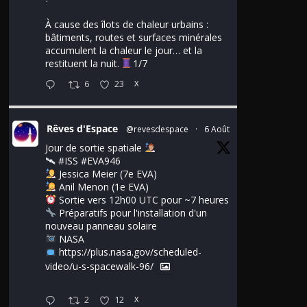
À cause des îlots de chaleur urbains :
bâtiments, routes et surfaces minérales
accumulent la chaleur le jour… et la
restituent la nuit.
1/7
6
23
X
Rêves d'Espace
@revesdespace
·
6 Août
Jour de sortie spatiale
🛰
#ISS
#EVA946
Jessica Meier (7e EVA)
Anil Menon (1e EVA)
Sortie vers 12h00 UTC pour ~7 heures
Préparatifs pour l'installation d'un
nouveau panneau solaire
NASA
https://plus.nasa.gov/scheduled-
video/u-s-spacewalk-96/
2
12
X