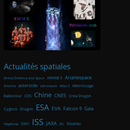
Actualités spatiales
Arianespace
ARIANE 5
Airbus Defence and Space
asteroïde
Atterrissage
astronaute
Atlas 5
Artemis
Chine
CNES
Baikonour
CDS
Crew Dragon
ESA
EVA
Falcon 9
Gaia
Cygnus
Dragon
ISS
JAXA
Kourou
ISRO
Hayabusa
JPL