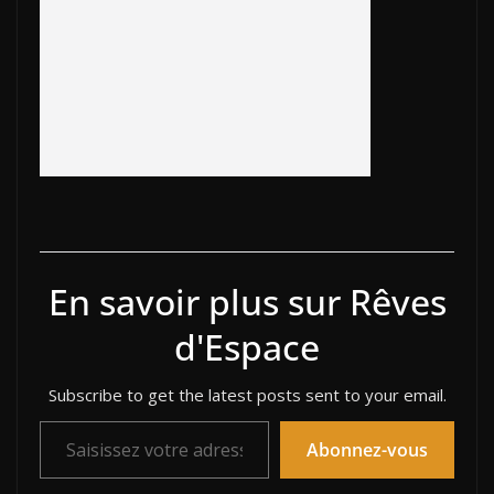
o
n
d
n
k
k
En savoir plus sur Rêves
d'Espace
Subscribe to get the latest posts sent to your email.
Saisissez votre adresse e-mail…
Abonnez-vous