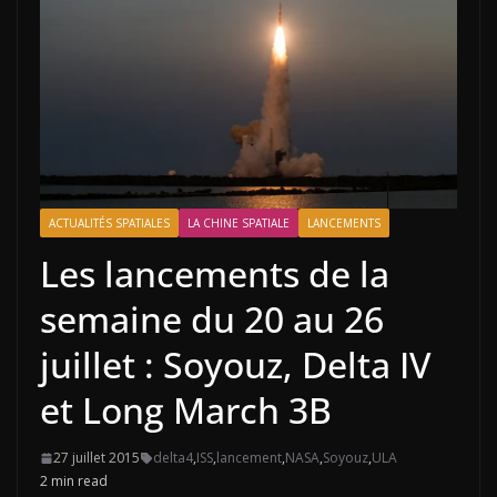
ACTUALITÉS SPATIALES
LA CHINE SPATIALE
LANCEMENTS
Les lancements de la
semaine du 20 au 26
juillet : Soyouz, Delta IV
et Long March 3B
27 juillet 2015
delta4
,
ISS
,
lancement
,
NASA
,
Soyouz
,
ULA
2 min read