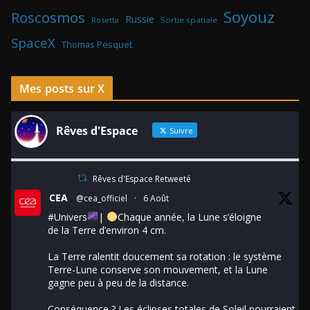
Soyouz
Roscosmos
Russie
Rosetta
Sortie spatiale
SpaceX
Thomas Pesquet
Mes posts sur X
Rêves d'Espace
Suivre
Rêves d'Espace Retweeté
CEA
@cea_officiel
·
6 Août
#Univers
|
Chaque année, la Lune s’éloigne
de la Terre d’environ 4 cm.
La Terre ralentit doucement sa rotation : le système
Terre-Lune conserve son mouvement, et la Lune
gagne peu à peu de la distance.
Conséquence ? Les éclipses totales de Soleil pourraient