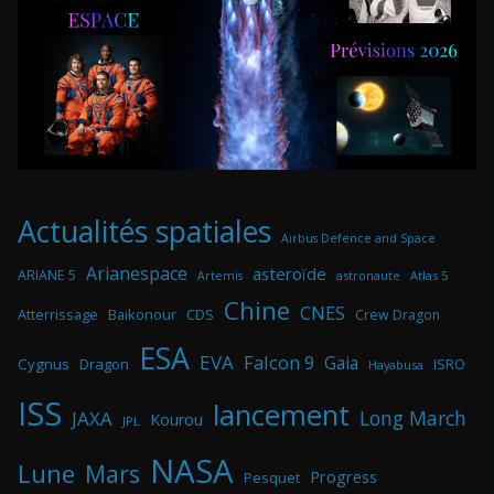
Actualités spatiales
Airbus Defence and Space
Arianespace
asteroïde
ARIANE 5
astronaute
Atlas 5
Artemis
Chine
CNES
Atterrissage
Baikonour
CDS
Crew Dragon
ESA
EVA
Falcon 9
Gaia
Cygnus
Dragon
ISRO
Hayabusa
ISS
lancement
Long March
JAXA
Kourou
JPL
NASA
Lune
Mars
Progress
Pesquet