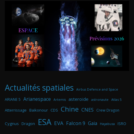
Actualités spatiales
Airbus Defence and Space
Arianespace
asteroïde
ARIANE 5
astronaute
Atlas 5
Artemis
Chine
CNES
Atterrissage
Baikonour
CDS
Crew Dragon
ESA
EVA
Falcon 9
Gaia
Cygnus
Dragon
ISRO
Hayabusa