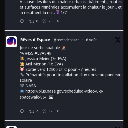
À cause des îlots de chaleur urbains : bâtiments, routes
et surfaces minérales accumulent la chaleur le jour… et
la restituent la nuit.
1/7
6
23
X
Rêves d'Espace
@revesdespace
·
6 Août
Jour de sortie spatiale
🛰
#ISS
#EVA946
Jessica Meier (7e EVA)
Anil Menon (1e EVA)
Sortie vers 12h00 UTC pour ~7 heures
Préparatifs pour l'installation d'un nouveau panneau
solaire
NASA
https://plus.nasa.gov/scheduled-video/u-s-
spacewalk-96/
2
12
X