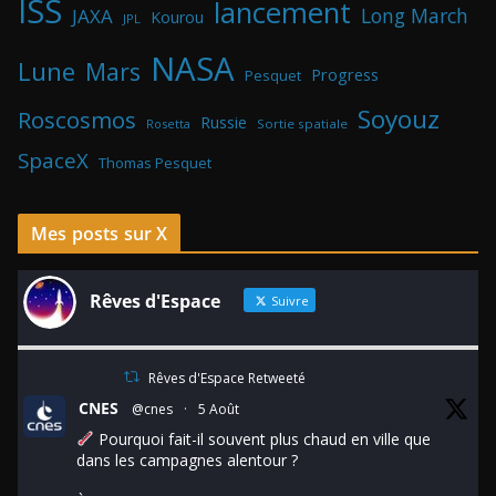
ISS
lancement
Long March
JAXA
Kourou
JPL
NASA
Lune
Mars
Progress
Pesquet
Soyouz
Roscosmos
Russie
Rosetta
Sortie spatiale
SpaceX
Thomas Pesquet
Mes posts sur X
Rêves d'Espace
Suivre
Rêves d'Espace Retweeté
CNES
@cnes
·
5 Août
Pourquoi fait-il souvent plus chaud en ville que
dans les campagnes alentour ?