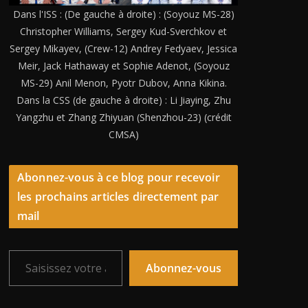
Dans l'ISS : (De gauche à droite) : (Soyouz MS-28)
Christopher Williams, Sergey Kud-Sverchkov et
Sergey Mikayev, (Crew-12) Andrey Fedyaev, Jessica
Meir, Jack Hathaway et Sophie Adenot, (Soyouz
MS-29) Anil Menon, Pyotr Dubov, Anna Kikina.
Dans la CSS (de gauche à droite) : Li Jiaying, Zhu
Yangzhu et Zhang Zhiyuan (Shenzhou-23) (crédit
CMSA)
Abonnez-vous à ce blog pour recevoir
les prochains articles directement par
mail
Saisissez votre adresse e-mail…
Abonnez-vous