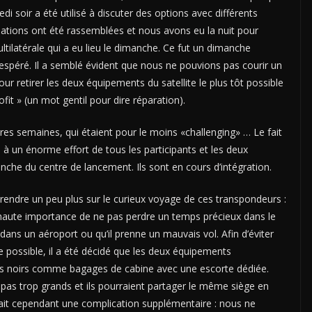
 soir a été utilisé à discuter des options avec différents
ations ont été rassemblées et nous avons eu la nuit pour
tilatérale qui a eu lieu le dimanche. Ce fut un dimanche
espéré. Il a semblé évident que nous ne pouvions pas courir un
our retirer les deux équipements du satellite le plus tôt possible
ofit » (un mot gentil pour dire réparation).
ières semaines, qui étaient pour le moins «challenging» … Le fait
e à un énorme effort de tous les participants et les deux
nche du centre de lancement. Ils sont en cours d’intégration.
rendre un peu plus sur le curieux voyage de ces transpondeurs :
us haute importance de ne pas perdre un temps précieux dans le
 dans un aéroport ou qu’il prenne un mauvais vol. Afin d’éviter
ide possible, il a été décidé que les deux équipements
urs noirs comme bagages de cabine avec une escorte dédiée.
pas trop grands et ils pourraient partager le même siège en
 avait cependant une complication supplémentaire : nous ne