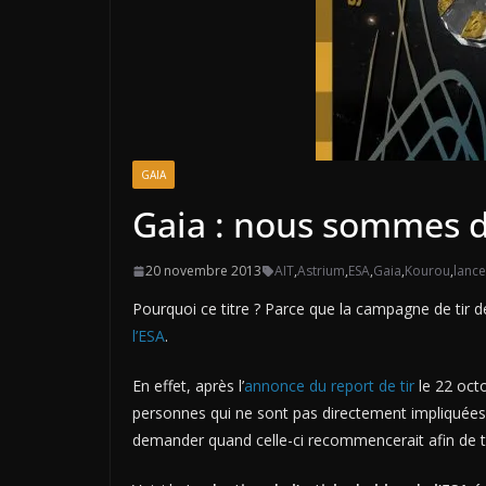
GAIA
Gaia : nous sommes d
20 novembre 2013
AIT
,
Astrium
,
ESA
,
Gaia
,
Kourou
,
lanc
Pourquoi ce titre ? Parce que la campagne de tir de
l’ESA
.
En effet, après l’
annonce du report de tir
le 22 oct
personnes qui ne sont pas directement impliquées 
demander quand celle-ci recommencerait afin de t