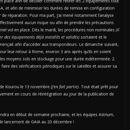
 en place afin de décider comment retirer les 2 équipements tout
A, et afin de minimiser les durées de remise en configuration
 de réparation. Pour ma part, j’ai mené notamment l’analyse
 effectivement aucun risque ou afin de prendre les précautions
riel vol en place. Dès le mardi, les procédures non nominales
(il
 des équipements déjà installés et validés)
sortaient et le
ençait afin d’accéder aux transpondeurs. Le dimanche suivant,
our leur retour à Rome, environ 3 ans après qu’ils en soient
et les moyens sols en stockage pour une durée indéterminée. 2
aire des vérifications périodiques sur le satellite et assurer sa
on de Kourou le 13 novembre
(j’en fait partie).
Tout était prêt pour
ivement en cours de réintégration au jour de la publication de
ndra en début de semaine prochaine, et les équipes Astrium,
 de lancement de GAIA au 20 décembre !