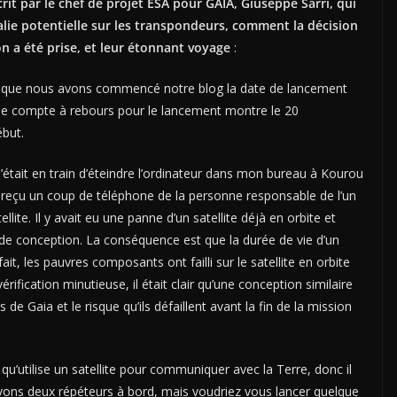
crit par le chef de projet ESA pour GAIA, Giuseppe Sarri, qui
lie potentielle sur les transpondeurs, comment la décision
n a été prise, et leur étonnant voyage
:
rsque nous avons commencé notre blog la date de lancement
le compte à rebours pour le lancement montre le 20
but.
était en train d’éteindre l’ordinateur dans mon bureau à Kourou
i reçu un coup de téléphone de la personne responsable de l’un
ite. Il y avait eu une panne d’un satellite déjà en orbite et
r de conception. La conséquence est que la durée de vie d’un
fait, les pauvres composants ont failli sur le satellite en orbite
ification minutieuse, il était clair qu’une conception similaire
de Gaia et le risque qu’ils défaillent avant la fin de la mission
qu’utilise un satellite pour communiquer avec la Terre, donc il
 avons deux répéteurs à bord, mais voudriez vous lancer quelque