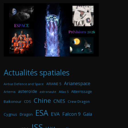
Actualités spatiales
Arianespace
ARIANE 5
Airbus Defence and Space
asteroïde
Atterrissage
astronaute
Atlas 5
Artemis
Chine
CNES
Baikonour
CDS
Crew Dragon
ESA
EVA
Falcon 9
Gaia
Cygnus
Dragon
ISS