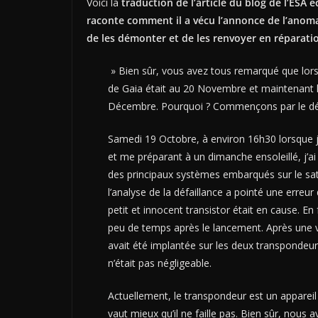
Voici la
traduction de l’article du blog de l’ESA é
raconte comment il a vécu l’annonce de l’anoma
de les démonter et de les renvoyer en réparatio
» Bien sûr, vous avez tous remarqué que lo
de Gaia était au 20 Novembre et maintenant 
Décembre. Pourquoi ? Commençons par le dé
Samedi 19 Octobre, à environ 16h30 lorsque j’
et me préparant à un dimanche ensoleillé, j’a
des principaux systèmes embarqués sur le satell
l’analyse de la défaillance a pointé une erreu
petit et innocent transistor était en cause. En 
peu de temps après le lancement. Après une vér
avait été implantée sur les deux transpondeurs 
n’était pas négligeable.
Actuellement, le transpondeur est un appareil 
vaut mieux qu’il ne faille pas. Bien sûr, nous