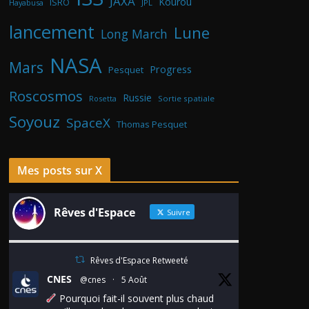
JAXA
Kourou
ISRO
Hayabusa
JPL
lancement
Lune
Long March
NASA
Mars
Progress
Pesquet
Roscosmos
Russie
Rosetta
Sortie spatiale
Soyouz
SpaceX
Thomas Pesquet
Mes posts sur X
Rêves d'Espace
Suivre
Rêves d'Espace Retweeté
CNES
@cnes
·
5 Août
Pourquoi fait-il souvent plus chaud