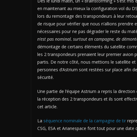
Dès le lundi matin, un « brainstorming » s’est mis
en maintenant au mieux la configuration vol du DS
lors du remontage des transpondeurs à leur retour
de risque pour vérifier que nous n’allions prendre
nécessaires pour ne pas dégrader le reste du maté
n’est pas nominal, surtout en campagne, de démonter
démontage de certains éléments du satellite comm
les 2 transpondeurs prenaient leur premier avion p
partis. De notre côté, nous mettions le satellite 
personnes d’Astrium sont restées sur place afin de f
sécurité.
Une partie de l’équipe Astrium a repris la directi
la réception des 2 transpondeurs et ils sont effect
cet article.
La
séquence nominale de la campagne de tir
repre
CSG, ESA et Arianespace font tout pour une date