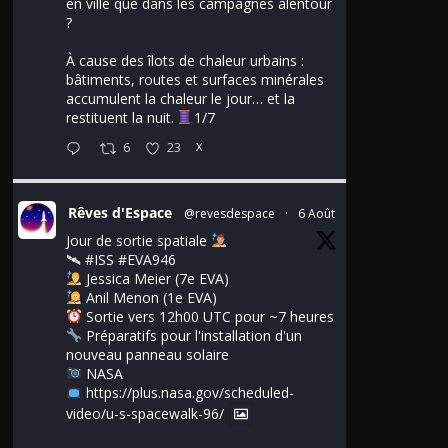
en ville que dans les campagnes alentour
?
À cause des îlots de chaleur urbains :
bâtiments, routes et surfaces minérales
accumulent la chaleur le jour… et la
restituent la nuit.
1/7
6
23
X
Rêves d'Espace
@revesdespace
·
6 Août
Jour de sortie spatiale
🛰
#ISS
#EVA946
Jessica Meier (7e EVA)
Anil Menon (1e EVA)
Sortie vers 12h00 UTC pour ~7 heures
Préparatifs pour l'installation d'un
nouveau panneau solaire
NASA
https://plus.nasa.gov/scheduled-
video/u-s-spacewalk-96/