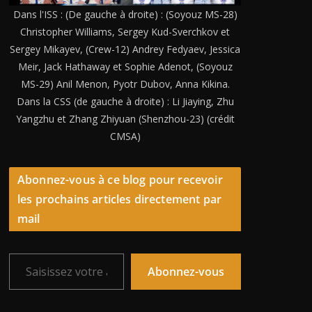
Dans l'ISS : (De gauche à droite) : (Soyouz MS-28)
Christopher Williams, Sergey Kud-Sverchkov et
Sergey Mikayev, (Crew-12) Andrey Fedyaev, Jessica
Meir, Jack Hathaway et Sophie Adenot, (Soyouz
MS-29) Anil Menon, Pyotr Dubov, Anna Kikina.
Dans la CSS (de gauche à droite) : Li Jiaying, Zhu
Yangzhu et Zhang Zhiyuan (Shenzhou-23) (crédit
CMSA)
Abonnez-vous à ce blog pour recevoir
les prochains articles directement par
mail
Saisissez votre adresse e-mail…
Abonnez-vous