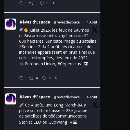
5
X
Rêves d'Espace
@revesdespace
·
4 Août
Juillet 2026, les feux de Saumos
et Biscarrosse ont ravagé environ 42
000 hectares. Sur cette image du satellite
#Sentinel
-2 du 2 août, les cicatrices des
incendies apparaissent en brun ainsi que
celles, estompées, des feux de 2022.
European Union,
#Copernicus
4
6
X
Rêves d'Espace
@revesdespace
·
4 Août
Ce 4 août, une Long March-8A a
placé sur orbite basse le 23e groupe
de satellites de télécommunications
SatNet LEO ou GuoWang
4