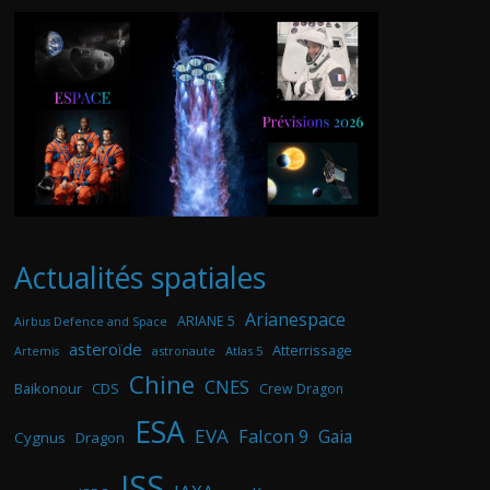
Actualités spatiales
Arianespace
ARIANE 5
Airbus Defence and Space
asteroïde
Atterrissage
astronaute
Atlas 5
Artemis
Chine
CNES
Baikonour
CDS
Crew Dragon
ESA
EVA
Falcon 9
Gaia
Cygnus
Dragon
ISS