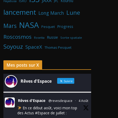
JAXA
Kourou
ISRO
Hayabusa
JPL
lancement
Lune
Long March
NASA
Mars
Progress
Pesquet
Roscosmos
Russie
Rosetta
Sortie spatiale
Soyouz
SpaceX
Thomas Pesquet
Mes posts sur X
Rêves d'Espace
Suivre
Rêves d'Espace
@revesdespace
·
4 Août
En ce début août, voici mon top
des Actus
#Espace
de juillet :