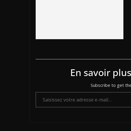
k
k
En savoir plu
Subscribe to get the
Saisissez votre adresse e-mail…