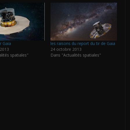
r Gaia
les raisons du report du tir de Gaia
 2013
24 octobre 2013
lités spatiales"
Dans "Actualités spatiales"
P
ar
ta
g
er