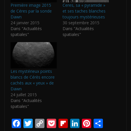
Première image 2015
Ceres, sa « pyramide »
de Céres par la sonde
et ses taches blanches
Dawn
toujours mystérieuses
24 janvier 2015
30 septembre 2015
Dans "Actualités
Dans "Actualités
spatiales"
spatiales"
Les mystérieux points
blancs de Cérès encore
cachés aux « yeux » de
Dawn
24 juillet 2015
Dans "Actualités
spatiales"
F
T
C
P
Fli
Li
Pi
P