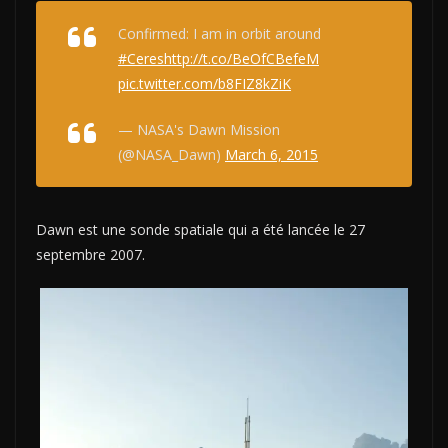
Confirmed: I am in orbit around
#Ceres
http://t.co/BeOfCBefeM
pic.twitter.com/b8FIZ8kZiK
— NASA's Dawn Mission
(@NASA_Dawn)
March 6, 2015
Dawn est une sonde spatiale qui a été lancée le 27
septembre 2007.