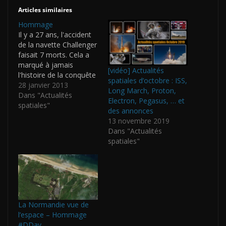
Articles similaires
Hommage
Il y a 27 ans, l'accident
de la navette Challenger
faisait 7 morts. Cela a
marqué à jamais
[vidéo] Actualités
l'histoire de la conquête
spatiales d’octobre : ISS,
spatiale. Je m'en
28 janvier 2013
Long March, Proton,
souviens comme si
Dans "Actualités
Electron, Pegasus, … et
c'était hier. God bless
spatiales"
des annonces
you astronauts
13 novembre 2019
Dans "Actualités
spatiales"
La Normandie vue de
l’espace – Hommage
#DDay