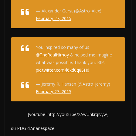
— Alexander Gerst (@Astro_Alex)
February 27, 2015
You inspired so many of us
@TheRealNimoy
& helped me imagine
what was possible. Thank you, RIP.
pic.twitter.com/l6kd0q8SH6
— Jeremy R. Hansen (@Astro_Jeremy)
February 27, 2015
[youtube=http://youtu.be/2AwUnkrqNyw]
du PDG d’Arianespace