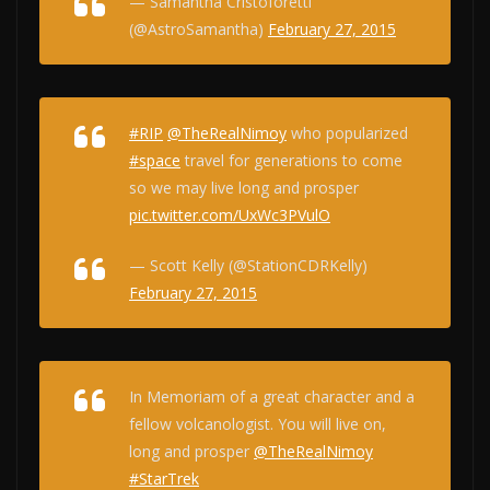
— Samantha Cristoforetti
(@AstroSamantha)
February 27, 2015
#RIP
@TheRealNimoy
who popularized
#space
travel for generations to come
so we may live long and prosper
pic.twitter.com/UxWc3PVulO
— Scott Kelly (@StationCDRKelly)
February 27, 2015
In Memoriam of a great character and a
fellow volcanologist. You will live on,
long and prosper
@TheRealNimoy
#StarTrek