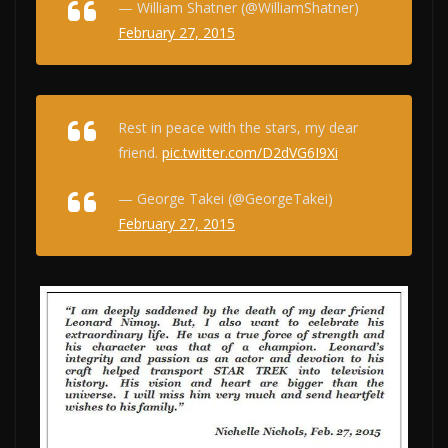
— William Shatner (@WilliamShatner)
February 27, 2015
Rest in peace with the stars, my dear
friend.
pic.twitter.com/D2dVG6I9Xi
— George Takei (@GeorgeTakei)
February 27, 2015