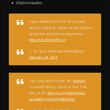
d’astronautes :
I was saddened to hear of Leonard
Nimoy's passing. I wrote an op-Ed piece
about him and how he inspired us.
http://t.co/EmymlPCLjY
— Dr. Buzz Aldrin (@TheRealBuzz)
February 28, 2015
Live Long and Prosper, Mr.
#Spock
!
"Leonard Nimoy, Spock of Star Trek,
Dies at 83"
http://t.co/YUKDWJea2v
pic.twitter.com/qYUNbzPdnD