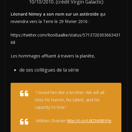
10/10/2010. (crédit Virgin Galactic)
Léonard Nimoy a son nom sur un astéroïde
qui
reviendra vers la Terre le 29 février 2016 :
https://twitter.com/RonBaalke/status/5713720303663431
68
Les hommages affluent à travers la planète,
de ses collègues de la série
"I loved him like a brother. We will all
miss his humor, his talent, and his
capacity to love."
-William Shatner
http://t.co/U8ZN98tVYp