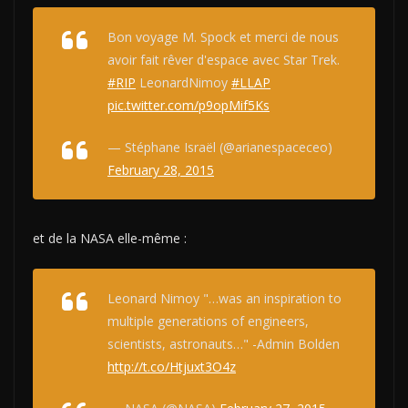
Bon voyage M. Spock et merci de nous
avoir fait rêver d'espace avec Star Trek.
#RIP
LeonardNimoy
#LLAP
pic.twitter.com/p9opMif5Ks
— Stéphane Israël (@arianespaceceo)
February 28, 2015
et de la NASA elle-même :
Leonard Nimoy "…was an inspiration to
multiple generations of engineers,
scientists, astronauts…" -Admin Bolden
http://t.co/Htjuxt3O4z