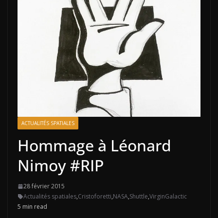
ACTUALITÉS SPATIALES
Hommage à Léonard
Nimoy #RIP
28 février 2015
Actualités spatiales
,
Cristoforetti
,
NASA
,
Shuttle
,
VirginGalactic
5 min read