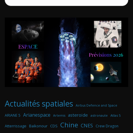
Actualités spatiales
Airbus Defence and Space
Arianespace
asteroïde
ARIANE 5
astronaute
Atlas 5
Artemis
Chine
CNES
Atterrissage
Baikonour
CDS
Crew Dragon