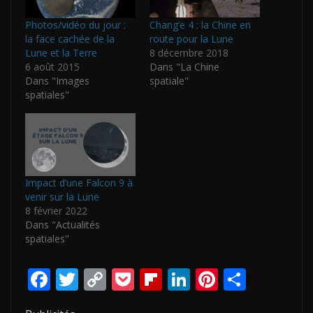
Photos/vidéo du jour :
Chang’e 4 : la Chine en
la face cachée de la
route pour la Lune
Lune et la Terre
8 décembre 2018
6 août 2015
Dans "La Chine
Dans "Images
spatiale"
spatiales"
Impact d’une Falcon 9 à
venir sur la Lune
8 février 2022
Dans "Actualités
spatiales"
F
T
C
P
Fli
Li
Pi
P
ac
w
o
o
p
n
nt
ar