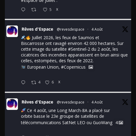
#Espace
de juillet :
5
X
Rêves d'Espace
@revesdespace
·
4 Août
Juillet 2026, les feux de Saumos et
Biscarrosse ont ravagé environ 42 000 hectares. Sur
cette image du satellite
#Sentinel
-2 du 2 août, les
cicatrices des incendies apparaissent en brun ainsi que
celles, estompées, des feux de 2022.
European Union,
#Copernicus
4
6
X
Rêves d'Espace
@revesdespace
·
4 Août
Ce 4 août, une Long March-8A a placé sur
orbite basse le 23e groupe de satellites de
télécommunications SatNet LEO ou GuoWang
4