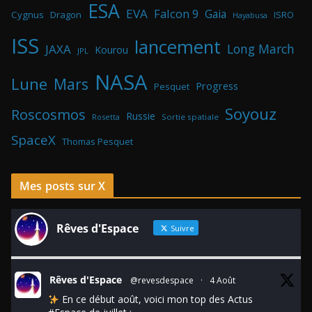
ESA
EVA
Falcon 9
Gaia
Cygnus
Dragon
ISRO
Hayabusa
ISS
lancement
Long March
JAXA
Kourou
JPL
NASA
Lune
Mars
Progress
Pesquet
Soyouz
Roscosmos
Russie
Rosetta
Sortie spatiale
SpaceX
Thomas Pesquet
Mes posts sur X
Rêves d'Espace
Suivre
Rêves d'Espace
@revesdespace
·
4 Août
En ce début août, voici mon top des Actus