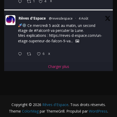
1
4
X
Rêves d'Espace
@revesdespace
·
4 Août
Ce mercredi 5 août au matin, un second
étage de
#Falcon9
va percuter la Lune.
Mes explications :
https://reves-d-espace.com/un-
etage-superieur-de-falcon-9-va...
6
X
Charger plus
Copyright © 2026
Rêves d'Espace
. Tous droits réservés.
Theme
ColorMag
par ThemeGrill. Propulsé par
WordPress
.