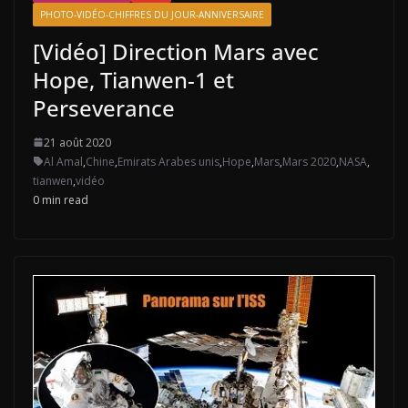
PHOTO-VIDÉO-CHIFFRES DU JOUR-ANNIVERSAIRE
[Vidéo] Direction Mars avec
Hope, Tianwen-1 et
Perseverance
21 août 2020
Al Amal
,
Chine
,
Emirats Arabes unis
,
Hope
,
Mars
,
Mars 2020
,
NASA
,
tianwen
,
vidéo
0 min read