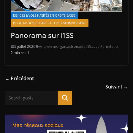
ISS, CSS & VOLS HABITÉS EN ORBITE BASSE
PHOTO-VIDÉO-CHIFFRES DU JOUR-ANNIVERSAIRE
Panorama sur l’ISS
5 juillet 2020
Andrew morgan
,
astronaute
,
ISS
,
Luca Parmitano
2 min read
← Précédent
Suivant →