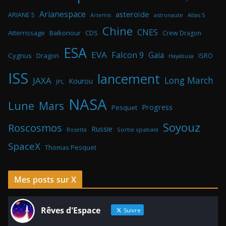
Arianespace
asteroïde
ARIANE 5
astronaute
Atlas 5
Artemis
Chine
CNES
Atterrissage
Baikonour
CDS
Crew Dragon
ESA
EVA
Falcon 9
Gaia
Cygnus
Dragon
ISRO
Hayabusa
ISS
lancement
Long March
JAXA
Kourou
JPL
NASA
Lune
Mars
Progress
Pesquet
Soyouz
Roscosmos
Russie
Rosetta
Sortie spatiale
SpaceX
Thomas Pesquet
Mes posts sur X
Rêves d'Espace
Suivre