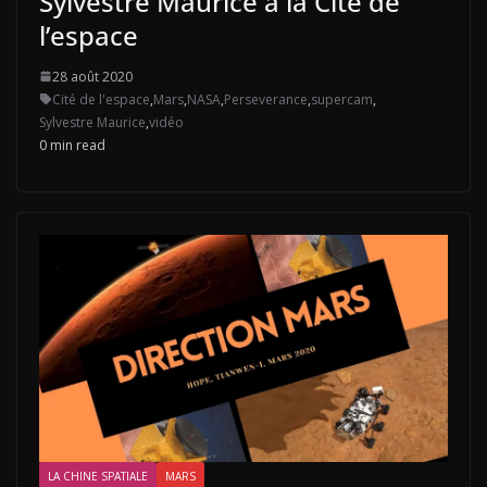
Sylvestre Maurice à la Cité de
l’espace
28 août 2020
Cité de l'espace
,
Mars
,
NASA
,
Perseverance
,
supercam
,
Sylvestre Maurice
,
vidéo
0 min read
LA CHINE SPATIALE
MARS