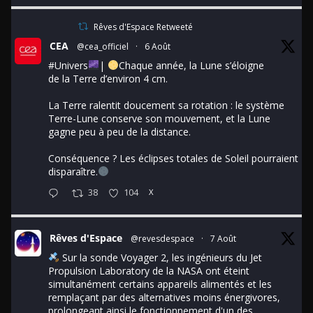
Rêves d'Espace Retweeté
CEA
@cea_officiel
·
6 Août
#Univers
|
Chaque année, la Lune s’éloigne
de la Terre d’environ 4 cm.
La Terre ralentit doucement sa rotation : le système
Terre-Lune conserve son mouvement, et la Lune
gagne peu à peu de la distance.
Conséquence ? Les éclipses totales de Soleil pourraient
disparaître.
38
104
X
Rêves d'Espace
@revesdespace
·
7 Août
Sur la sonde Voyager 2, les ingénieurs du Jet
Propulsion Laboratory de la NASA ont éteint
simultanément certains appareils alimentés et les
remplaçant par des alternatives moins énergivores,
prolongeant ainsi le fonctionnement d'un des