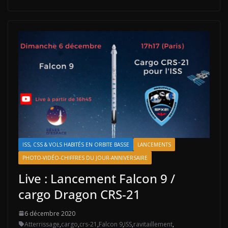
ISS, CSS & VOLS HABITÉS EN ORBITE BASSE
LANCEMENTS
PHOTO-VIDÉO-CHIFFRES DU JOUR-ANNIVERSAIRE
Live : Lancement Falcon 9 /
cargo Dragon CRS-21
6 décembre 2020
Atterrissage
,
cargo
,
crs-21
,
Falcon 9
,
ISS
,
ravitaillement
,