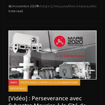
24 novembre 2020
chang'e 5
,
Chine
,
Lune
,
Rêves d'espace
,
vidéo
0 min read
MARS
PHOTO-VIDÉO-CHIFFRES DU JOUR-ANNIVERSAIRE
REPORTAGES
[Vidéo] : Perseverance avec