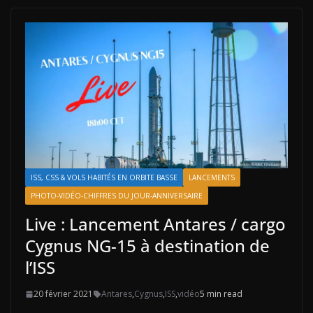
ISS, CSS & VOLS HABITÉS EN ORBITE BASSE
LANCEMENTS
PHOTO-VIDÉO-CHIFFRES DU JOUR-ANNIVERSAIRE
Live : Lancement Antares / cargo
Cygnus NG-15 à destination de
l’ISS
20 février 2021
Antares
,
Cygnus
,
ISS
,
vidéo
5 min read