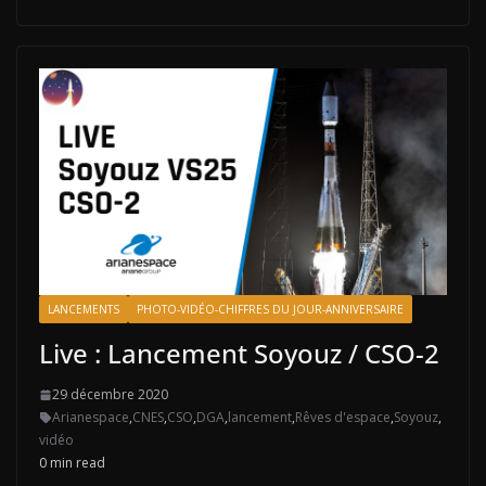
LANCEMENTS
PHOTO-VIDÉO-CHIFFRES DU JOUR-ANNIVERSAIRE
Live : Lancement Soyouz / CSO-2
29 décembre 2020
Arianespace
,
CNES
,
CSO
,
DGA
,
lancement
,
Rêves d'espace
,
Soyouz
,
vidéo
0 min read