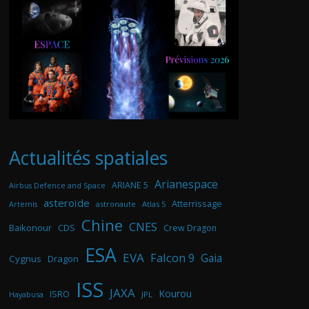
Actualités spatiales
Arianespace
ARIANE 5
Airbus Defence and Space
asteroïde
Atterrissage
astronaute
Atlas 5
Artemis
Chine
CNES
Baikonour
CDS
Crew Dragon
ESA
EVA
Falcon 9
Gaia
Cygnus
Dragon
ISS
JAXA
Kourou
ISRO
Hayabusa
JPL