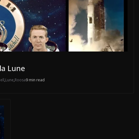
 la Lune
ell
,
Lune
,
Roosa
9 min read