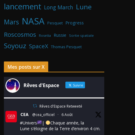
lancement
Lune
Long March
NASA
Mars
Progress
Pesquet
Roscosmos
Russie
Rosetta
Sortie spatiale
Soyouz
SpaceX
Thomas Pesquet
Mes posts sur X
Rêves d'Espace
Suivre
Rêves d'Espace Retweeté
CEA
@cea_officiel
·
6 Août
#Univers
|
Chaque année, la
Lune s’éloigne de la Terre d’environ 4 cm.