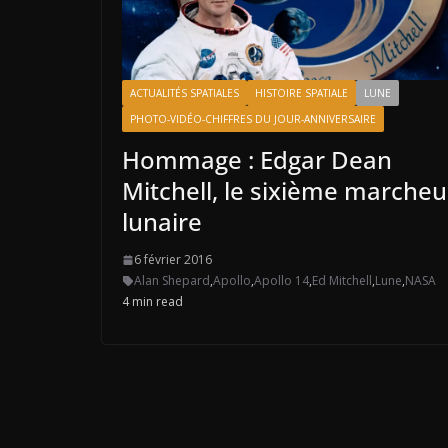
ACTUALITÉS SPATIALES
HISTOIRE SPATIALE
LUNE
PHOTO-VIDÉO-CHIFFRES DU JOUR-ANNIVERSAIRE
Hommage : Edgar Dean
Mitchell, le sixième marcheu
lunaire
6 février 2016
Alan Shepard
,
Apollo
,
Apollo 14
,
Ed Mitchell
,
Lune
,
NASA
4 min read