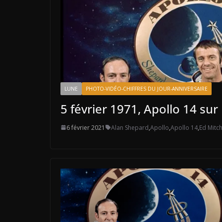
LUNE
PHOTO-VIDÉO-CHIFFRES DU JOUR-ANNIVERSAIRE
5 février 1971, Apollo 14 sur
6 février 2021
Alan Shepard
,
Apollo
,
Apollo 14
,
Ed Mitch