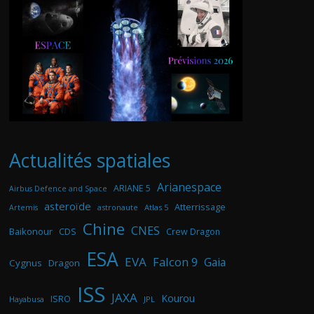
Actualités spatiales
Arianespace
ARIANE 5
Airbus Defence and Space
asteroïde
Atterrissage
astronaute
Atlas 5
Artemis
Chine
CNES
Baikonour
CDS
Crew Dragon
ESA
EVA
Falcon 9
Gaia
Cygnus
Dragon
ISS
JAXA
Kourou
ISRO
Hayabusa
JPL