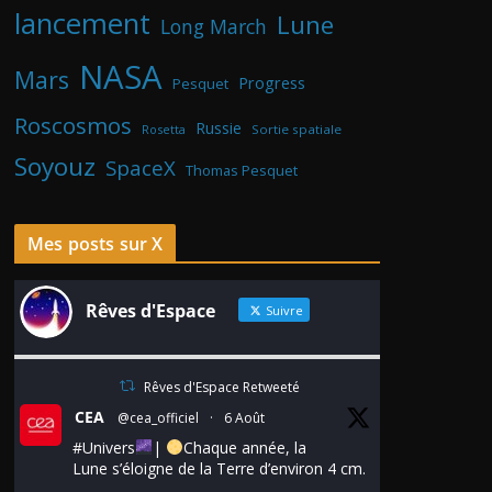
lancement
Lune
Long March
NASA
Mars
Progress
Pesquet
Roscosmos
Russie
Rosetta
Sortie spatiale
Soyouz
SpaceX
Thomas Pesquet
Mes posts sur X
Rêves d'Espace
Suivre
Rêves d'Espace Retweeté
CEA
@cea_officiel
·
6 Août
#Univers
|
Chaque année, la
Lune s’éloigne de la Terre d’environ 4 cm.