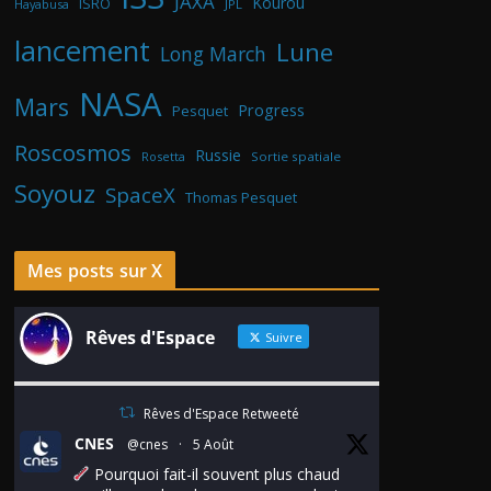
JAXA
Kourou
ISRO
Hayabusa
JPL
lancement
Lune
Long March
NASA
Mars
Progress
Pesquet
Roscosmos
Russie
Rosetta
Sortie spatiale
Soyouz
SpaceX
Thomas Pesquet
Mes posts sur X
Rêves d'Espace
Suivre
Rêves d'Espace Retweeté
CNES
@cnes
·
5 Août
Pourquoi fait-il souvent plus chaud