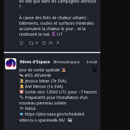
en ville que dans les campagnes alentour
?
À cause des îlots de chaleur urbains :
bâtiments, routes et surfaces minérales
accumulent la chaleur le jour… et la
restituent la nuit.
1/7
6
23
X
Rêves d'Espace
@revesdespace
·
6 Août
Jour de sortie spatiale
🛰
#ISS
#EVA946
Jessica Meier (7e EVA)
Anil Menon (1e EVA)
Sortie vers 12h00 UTC pour ~7 heures
Préparatifs pour l'installation d'un
nouveau panneau solaire
NASA
https://plus.nasa.gov/scheduled-
video/u-s-spacewalk-96/