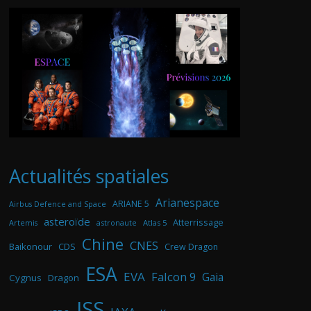
Actualités spatiales
Arianespace
ARIANE 5
Airbus Defence and Space
asteroïde
Atterrissage
astronaute
Atlas 5
Artemis
Chine
CNES
Baikonour
CDS
Crew Dragon
ESA
EVA
Falcon 9
Gaia
Cygnus
Dragon
ISS