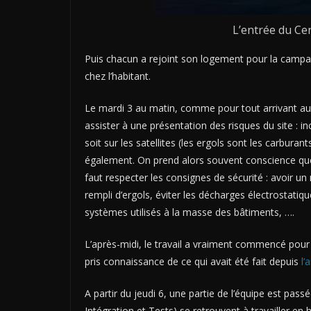
L’entrée du Ce
Puis chacun a rejoint son logement pour la campag
chez l’habitant.
Le mardi 3 au matin, comme pour tout arrivant au C
assister à une présentation des risques du site : i
soit sur les satellites (les ergols sont les carbura
également. On prend alors souvent conscience que 
faut respecter les consignes de sécurité : avoir un
rempli d’ergols, éviter les décharges électrostati
systèmes utilisés à la masse des bâtiments, ….
L’après-midi, le travail a vraiment commencé pou
pris connaissance de ce qui avait été fait depuis
l’
A partir du jeudi 6, une partie de l’équipe est passé
Intégration et Tests) se retrouvent à travailler en