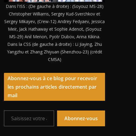
Dans l'ISS : (De gauche à droite) : (Soyouz MS-28)
Christopher Williams, Sergey Kud-Sverchkov et
Sergey Mikayev, (Crew-12) Andrey Fedyaev, Jessica
Meir, Jack Hathaway et Sophie Adenot, (Soyouz
MS-29) Anil Menon, Pyotr Dubov, Anna Kikina.
Dans la CSS (de gauche à droite) : Li Jiaying, Zhu
Yangzhu et Zhang Zhiyuan (Shenzhou-23) (crédit
CMSA)
Abonnez-vous à ce blog pour recevoir
les prochains articles directement par
mail
Saisissez votre adresse e-mail…
Abonnez-vous