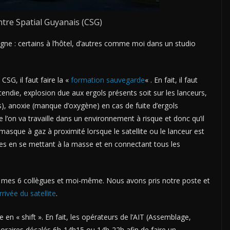
ntre Spatial Guyanais (CSG)
ne : certains à l’hôtel, d’autres comme moi dans un studio
SG, il faut faire la «
formation sauvegarde
« . En fait, il faut
ncendie, explosion due aux ergols présents soit sur les lanceurs,
nts), anoxie (manque d’oxygène) en cas de fuite d’ergols
l’on va travaille dans un environnement à risque et donc qu’il
 masque à gaz à proximité lorsque le satellite ou le lanceur est
ques en se mettant à la masse et en connectant tous les
r mes 6 collègues et moi-même. Nous avons pris notre poste et
arrivée du satellite
.
e en « shift ». En fait, les opérateurs de l’AIT (Assemblage,
 horaires décalés 6h-14h15 ou 14h-22h afin de faire un