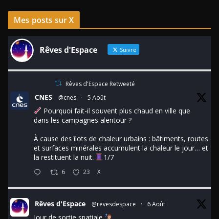
Mes posts sur X
Rêves d'Espace
Suivre
Rêves d'Espace Retweeté
CNES
@cnes
·
5 Août
Pourquoi fait-il souvent plus chaud en ville que
dans les campagnes alentour ?
À cause des îlots de chaleur urbains : bâtiments, routes
et surfaces minérales accumulent la chaleur le jour… et
la restituent la nuit.
1/7
6
23
X
Rêves d'Espace
@revesdespace
·
6 Août
Jour de sortie spatiale