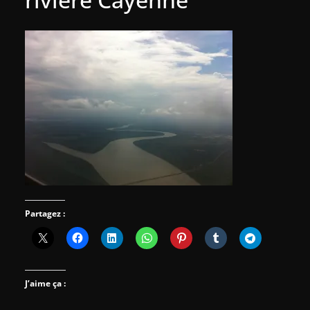
Partagez :
J’aime ça :