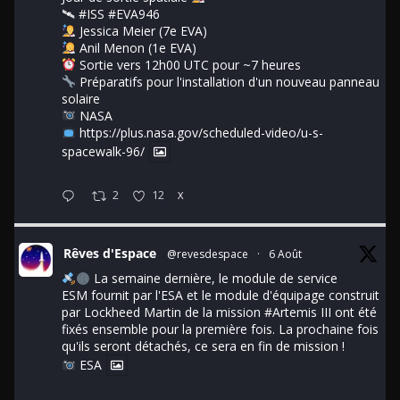
🛰
#ISS
#EVA946
Jessica Meier (7e EVA)
Anil Menon (1e EVA)
Sortie vers 12h00 UTC pour ~7 heures
Préparatifs pour l'installation d'un nouveau panneau
solaire
NASA
https://plus.nasa.gov/scheduled-video/u-s-
spacewalk-96/
2
12
X
Rêves d'Espace
@revesdespace
·
6 Août
La semaine dernière, le module de service
ESM fournit par l'ESA et le module d'équipage construit
par Lockheed Martin de la mission
#Artemis
III ont été
fixés ensemble pour la première fois. La prochaine fois
qu'ils seront détachés, ce sera en fin de mission !
ESA