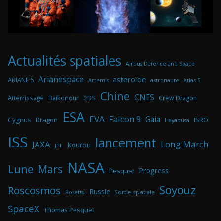
Actualités spatiales
Airbus Defence and Space
Arianespace
asteroïde
ARIANE 5
astronaute
Atlas 5
Artemis
Chine
CNES
Atterrissage
Baikonour
CDS
Crew Dragon
ESA
EVA
Falcon 9
Gaia
Cygnus
Dragon
ISRO
Hayabusa
ISS
lancement
Long March
JAXA
Kourou
JPL
NASA
Lune
Mars
Progress
Pesquet
Soyouz
Roscosmos
Russie
Rosetta
Sortie spatiale
SpaceX
Thomas Pesquet