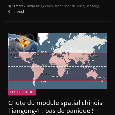
23 mars 2018
Chine
,
débris
,
Station spatiale
,
Terre
,
Tiangong
6 min read
LA CHINE SPATIALE
Chute du module spatial chinois
Tiangong-1 : pas de panique !