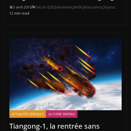
3 avril 2018
Falcon 9
,
ISS
,
lancement
,
NASA
,
Roscosmos
,
Soyouz
12 min read
ACTUALITÉS SPATIALES
LA CHINE SPATIALE
Tiangong-1, la rentrée sans