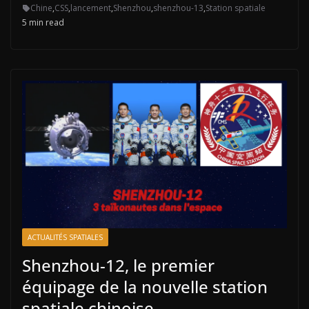
Chine
,
CSS
,
lancement
,
Shenzhou
,
shenzhou-13
,
Station spatiale
5 min read
ACTUALITÉS SPATIALES
Shenzhou-12, le premier
équipage de la nouvelle station
spatiale chinoise