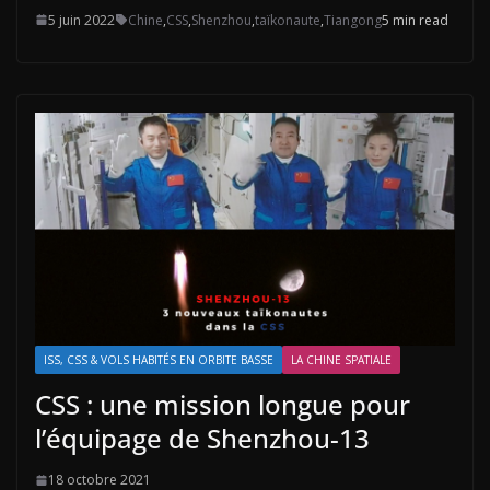
5 juin 2022
Chine
,
CSS
,
Shenzhou
,
taïkonaute
,
Tiangong
5 min read
ISS, CSS & VOLS HABITÉS EN ORBITE BASSE
LA CHINE SPATIALE
CSS : une mission longue pour
l’équipage de Shenzhou-13
18 octobre 2021