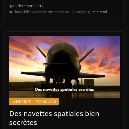
13 décembre 2017
Chine
,
débris
,
Rentrée Atmosphérique
,
Tiangong
3 min read
LANCEMENTS
TECHNOLOGIE
Des navettes spatiales bien
secrètes