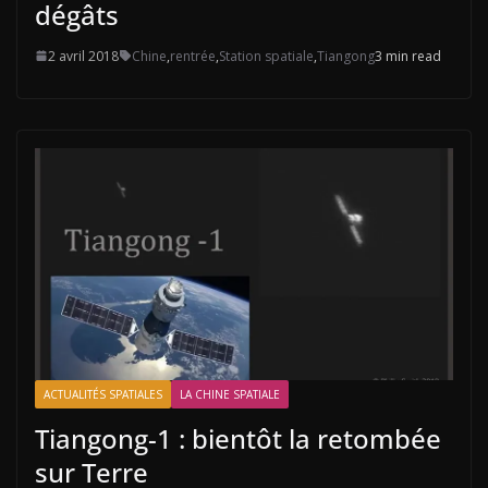
dégâts
2 avril 2018
Chine
,
rentrée
,
Station spatiale
,
Tiangong
3 min read
ACTUALITÉS SPATIALES
LA CHINE SPATIALE
Tiangong-1 : bientôt la retombée
sur Terre