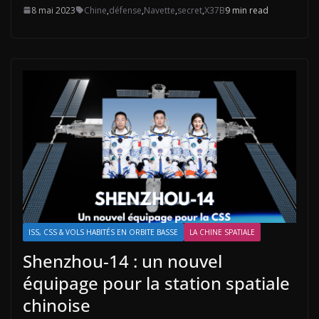
8 mai 2023
Chine
,
défense
,
Navette
,
secret
,
X37B
9 min read
ISS, CSS & VOLS HABITÉS EN ORBITE BASSE
LA CHINE SPATIALE
Shenzhou-14 : un nouvel
équipage pour la station spatiale
chinoise