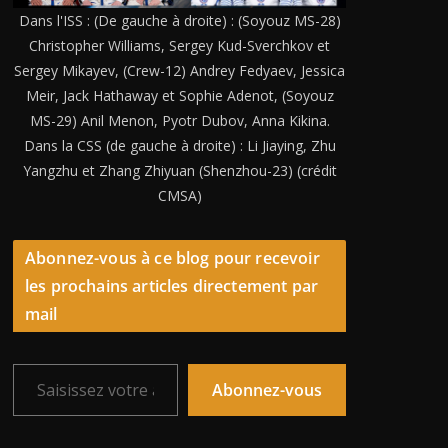
Dans l'ISS : (De gauche à droite) : (Soyouz MS-28)
Christopher Williams, Sergey Kud-Sverchkov et
Sergey Mikayev, (Crew-12) Andrey Fedyaev, Jessica
Meir, Jack Hathaway et Sophie Adenot, (Soyouz
MS-29) Anil Menon, Pyotr Dubov, Anna Kikina.
Dans la CSS (de gauche à droite) : Li Jiaying, Zhu
Yangzhu et Zhang Zhiyuan (Shenzhou-23) (crédit
CMSA)
Abonnez-vous à ce blog pour recevoir
les prochains articles directement par
mail
Saisissez votre adresse e-mail…
Abonnez-vous