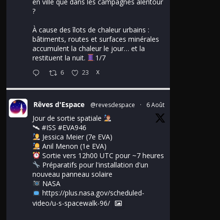
en ville que dans les campagnes alentour
?
À cause des îlots de chaleur urbains :
bâtiments, routes et surfaces minérales
accumulent la chaleur le jour… et la
restituent la nuit.
1/7
6
23
X
Rêves d'Espace
@revesdespace
·
6 Août
Jour de sortie spatiale
🛰
#ISS
#EVA946
Jessica Meier (7e EVA)
Anil Menon (1e EVA)
Sortie vers 12h00 UTC pour ~7 heures
Préparatifs pour l'installation d'un
nouveau panneau solaire
NASA
https://plus.nasa.gov/scheduled-
video/u-s-spacewalk-96/