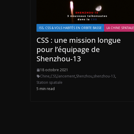
ISS, CSS & VOLS HABITÉS EN ORBITE BASSE
LA CHINE SPATIALE
CSS : une mission longue
pour l’équipage de
Shenzhou-13
18 octobre 2021
Chine
,
CSS
,
lancement
,
Shenzhou
,
shenzhou-13
,
Station spatiale
5 min read