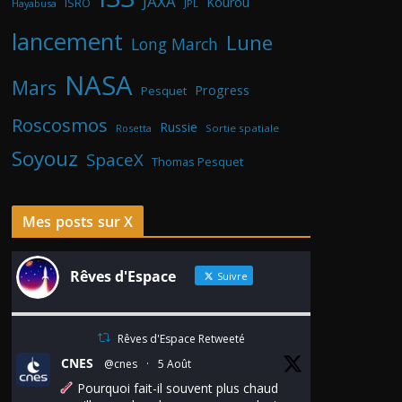
JAXA
Kourou
ISRO
Hayabusa
JPL
lancement
Lune
Long March
NASA
Mars
Progress
Pesquet
Roscosmos
Russie
Rosetta
Sortie spatiale
Soyouz
SpaceX
Thomas Pesquet
Mes posts sur X
Rêves d'Espace
Suivre
Rêves d'Espace Retweeté
CNES
@cnes
·
5 Août
Pourquoi fait-il souvent plus chaud