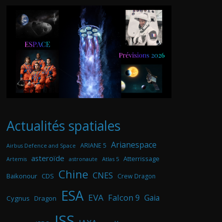
Actualités spatiales
Arianespace
ARIANE 5
Airbus Defence and Space
asteroïde
Atterrissage
astronaute
Atlas 5
Artemis
Chine
CNES
Baikonour
CDS
Crew Dragon
ESA
EVA
Falcon 9
Gaia
Cygnus
Dragon
ISS