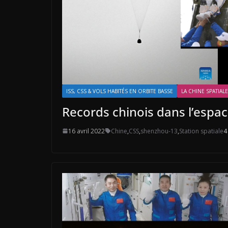
ISS, CSS & VOLS HABITÉS EN ORBITE BASSE
LA CHINE SPATIALE
Records chinois dans l’espa
16 avril 2022
Chine
,
CSS
,
shenzhou-13
,
Station spatiale
4