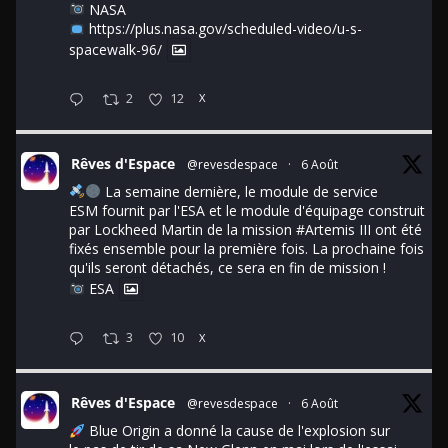
NASA
https://plus.nasa.gov/scheduled-video/u-s-
spacewalk-96/
2
12
X
Rêves d'Espace
@revesdespace
·
6 Août
La semaine dernière, le module de service
ESM fournit par l'ESA et le module d'équipage construit
par Lockheed Martin de la mission
#Artemis
III ont été
fixés ensemble pour la première fois. La prochaine fois
qu'ils seront détachés, ce sera en fin de mission !
ESA
3
10
X
Rêves d'Espace
@revesdespace
·
6 Août
Blue Origin a donné la cause de l'explosion sur