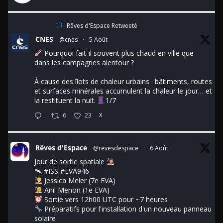
Rêves d'Espace Retweeté
CNES
@cnes
·
5 Août
Pourquoi fait-il souvent plus chaud en ville que
dans les campagnes alentour ?
À cause des îlots de chaleur urbains : bâtiments, routes
et surfaces minérales accumulent la chaleur le jour… et
la restituent la nuit.
1/7
6
23
X
Rêves d'Espace
@revesdespace
·
6 Août
Jour de sortie spatiale
🛰
#ISS
#EVA946
Jessica Meier (7e EVA)
Anil Menon (1e EVA)
Sortie vers 12h00 UTC pour ~7 heures
Préparatifs pour l'installation d'un nouveau panneau
solaire