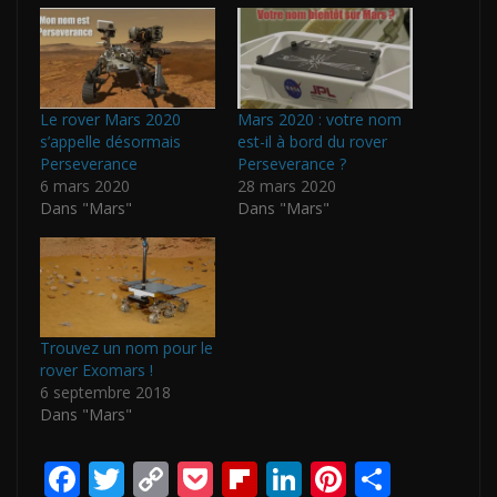
Le rover Mars 2020
Mars 2020 : votre nom
s’appelle désormais
est-il à bord du rover
Perseverance
Perseverance ?
6 mars 2020
28 mars 2020
Dans "Mars"
Dans "Mars"
Trouvez un nom pour le
rover Exomars !
6 septembre 2018
Dans "Mars"
F
T
C
P
Fli
Li
Pi
P