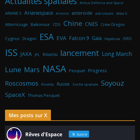
Actualités spatiales
Airbus Defence and Space
Arianespace
asteroïde
ARIANE 5
astronaute
Atlas 5
Artemis
Chine
CNES
Atterrissage
Baikonour
CDS
Crew Dragon
ESA
EVA
Falcon 9
Gaia
Cygnus
Dragon
ISRO
Hayabusa
ISS
lancement
Long March
JAXA
Kourou
JPL
NASA
Lune
Mars
Progress
Pesquet
Soyouz
Roscosmos
Russie
Rosetta
Sortie spatiale
SpaceX
Thomas Pesquet
Mes posts sur X
Rêves d'Espace
Suivre