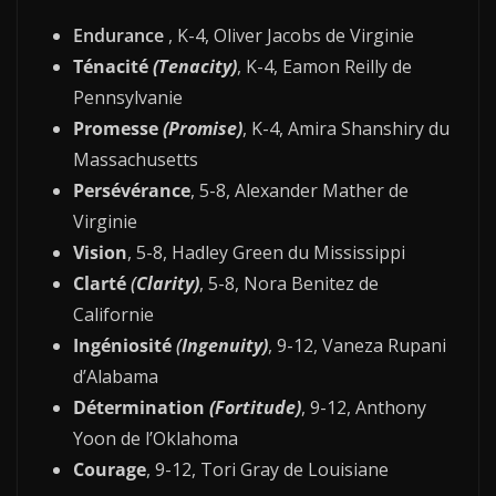
Endurance
, K-4, Oliver Jacobs de Virginie
Ténacité
(Tenacity)
, K-4, Eamon Reilly de
Pennsylvanie
Promesse
(Promise)
, K-4, Amira Shanshiry du
Massachusetts
Persévérance
, 5-8, Alexander Mather de
Virginie
Vision
, 5-8, Hadley Green du Mississippi
Clarté
(
Clarity)
, 5-8, Nora Benitez de
Californie
Ingéniosité
(
Ingenuity)
, 9-12, Vaneza Rupani
d’Alabama
Détermination
(Fortitude)
, 9-12, Anthony
Yoon de l’Oklahoma
Courage
, 9-12, Tori Gray de Louisiane