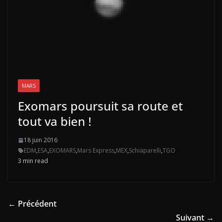
MARS
Exomars poursuit sa route et
tout va bien !
18 juin 2016
EDM
,
ESA
,
EXOMARS
,
Mars Express
,
MEX
,
Schiaparelli
,
TGO
3 min read
← Précédent
Suivant →