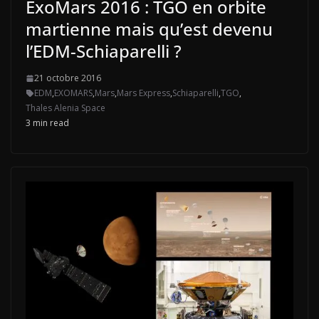
ExoMars 2016 : TGO en orbite
martienne mais qu’est devenu
l’EDM-Schiaparelli ?
21 octobre 2016
EDM
,
EXOMARS
,
Mars
,
Mars Express
,
Schiaparelli
,
TGO
,
Thales Alenia Space
3 min read