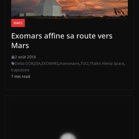
MARS
Exomars affine sa route vers
Mars
2 août 2016
Delta-DOR
,
ESA
,
EXOMARS
,
manoeuvre
,
TGO
,
Thales Alenia Space
,
trajectoire
7 min read