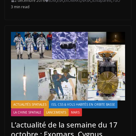
2 décembre 2016
EDM
,
ESA
,
EXOMARS
,
NASA
,
Schiaparelli
,
TGO
3 min read
ACTUALITÉS SPATIALES
ISS, CSS & VOLS HABITÉS EN ORBITE BASSE
LA CHINE SPATIALE
LANCEMENTS
MARS
L’actualité de la semaine du 17
octobre : Exomars, Cygnus,