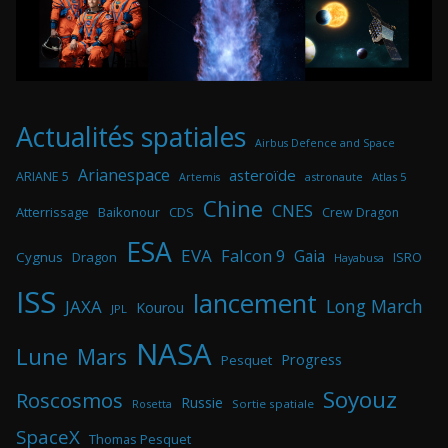
Actualités spatiales
Airbus Defence and Space
Arianespace
asteroïde
ARIANE 5
astronaute
Atlas 5
Artemis
Chine
CNES
Atterrissage
Baikonour
CDS
Crew Dragon
ESA
EVA
Falcon 9
Gaia
Cygnus
Dragon
ISRO
Hayabusa
ISS
lancement
Long March
JAXA
Kourou
JPL
NASA
Lune
Mars
Progress
Pesquet
Soyouz
Roscosmos
Russie
Rosetta
Sortie spatiale
SpaceX
Thomas Pesquet