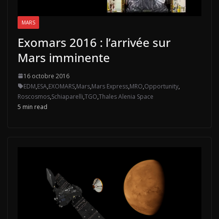
MARS
Exomars 2016 : l’arrivée sur
Mars imminente
16 octobre 2016
EDM
,
ESA
,
EXOMARS
,
Mars
,
Mars Express
,
MRO
,
Opportunity
,
Roscosmos
,
Schiaparelli
,
TGO
,
Thales Alenia Space
5 min read