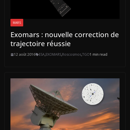
MARS
Exomars : nouvelle correction de
trajectoire réussie
12 août 2016
ESA
,
EXOMARS
,
Roscosmos
,
TGO
1 min read