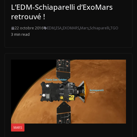
L’EDM-Schiaparelli d’ExoMars
retrouvé !
22 octobre 2016
EDM
,
ESA
,
EXOMARS
,
Mars
,
Schiaparelli
,
TGO
3 min read
MARS