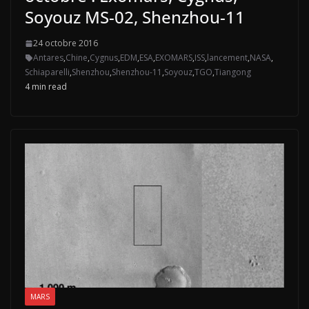
Soyouz MS-02, Shenzhou-11
24 octobre 2016
Antares
,
Chine
,
Cygnus
,
EDM
,
ESA
,
EXOMARS
,
ISS
,
lancement
,
NASA
,
Schiaparelli
,
Shenzhou
,
Shenzhou-11
,
Soyouz
,
TGO
,
Tiangong
4 min read
MARS