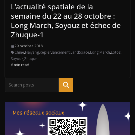
L’actualité spatiale de la
semaine du 22 au 28 octobre :
Long March, Soyouz et échec de
Zhuque-1
29 octobre 2018
Chine
,
Haiyang
,
Kepler
,
lancement
,
LandSpace
,
Long March
,
Lotos
,
Soyouz
,
Zhuque
6 min read