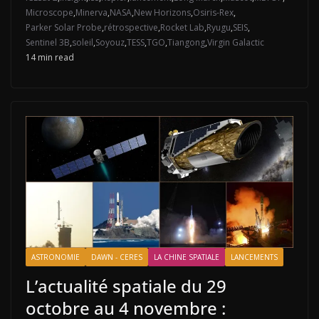
Microscope
,
Minerva
,
NASA
,
New Horizons
,
Osiris-Rex
,
Parker Solar Probe
,
rétrospective
,
Rocket Lab
,
Ryugu
,
SEIS
,
Sentinel 3B
,
soleil
,
Soyouz
,
TESS
,
TGO
,
Tiangong
,
Virgin Galactic
14 min read
ASTRONOMIE
DAWN - CERES
LA CHINE SPATIALE
LANCEMENTS
L’actualité spatiale du 29
octobre au 4 novembre :