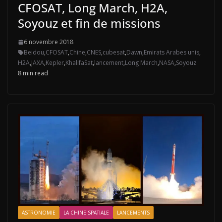
CFOSAT, Long March, H2A,
Soyouz et fin de missions
6 novembre 2018
Beidou
,
CFOSAT
,
Chine
,
CNES
,
cubesat
,
Dawn
,
Emirats Arabes unis
,
H2A
,
JAXA
,
Kepler
,
KhalifaSat
,
lancement
,
Long March
,
NASA
,
Soyouz
8 min read
ASTRONOMIE
LA CHINE SPATIALE
LANCEMENTS