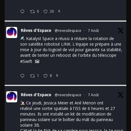
6
26
X
Rêves d'Espace
@revesdespace
·
7 Août
Katalyst Space a réussi à réduire la rotation de
son satellite robotisé LINK. L'équipe se prépare à une
mise à jour du logiciel de vol pour garantir sa stabilité,
avant de tenter un reboost de l'orbite du télescope
#Swift
1
8
X
Rêves d'Espace
@revesdespace
·
7 Août
Ce jeudi, Jessica Meier et Anil Menon ont
réalisé une sortie spatiale à l'ISS de 6 heures et 27
minutes. Ils ont installé un kit de modification de
panneau solaire sur le boîtier du mât du panneau
solaire 3B.
C'était la 6e EVA de sa carrière pour Jessica, la 1e pour