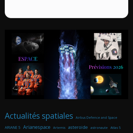
Actualités spatiales
Airbus Defence and Space
Arianespace
asteroïde
ARIANE 5
astronaute
Atlas 5
Artemis