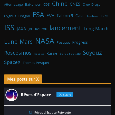
Chine
CNES
Atterrissage
Baikonour
CDS
Crew Dragon
ESA
EVA
Falcon 9
Gaia
Cygnus
Dragon
ISRO
Hayabusa
ISS
lancement
Long March
JAXA
Kourou
JPL
NASA
Lune
Mars
Progress
Pesquet
Soyouz
Roscosmos
Russie
Rosetta
Sortie spatiale
SpaceX
Thomas Pesquet
Mes posts sur X
Rêves d'Espace
Suivre
Rêves d'Espace Retweeté