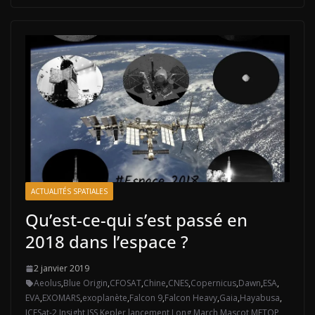
ACTUALITÉS SPATIALES
Qu’est-ce-qui s’est passé en
2018 dans l’espace ?
2 janvier 2019
Aeolus
,
Blue Origin
,
CFOSAT
,
Chine
,
CNES
,
Copernicus
,
Dawn
,
ESA
,
EVA
,
EXOMARS
,
exoplanète
,
Falcon 9
,
Falcon Heavy
,
Gaia
,
Hayabusa
,
ICESat-2
,
Insight
,
ISS
,
Kepler
,
lancement
,
Long March
,
Mascot
,
METOP
,