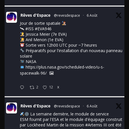
Rêves d'Espace
@revesdespace
·
6 Août
Jour de sortie spatiale
🛰
#ISS
#EVA946
Jessica Meier (7e EVA)
Anil Menon (1e EVA)
Sortie vers 12h00 UTC pour ~7 heures
Préparatifs pour l'installation d'un nouveau panneau
solaire
NASA
https://plus.nasa.gov/scheduled-video/u-s-
spacewalk-96/
2
12
X
Rêves d'Espace
@revesdespace
·
6 Août
La semaine dernière, le module de service
ESM fournit par l'ESA et le module d'équipage construit
par Lockheed Martin de la mission
#Artemis
III ont été