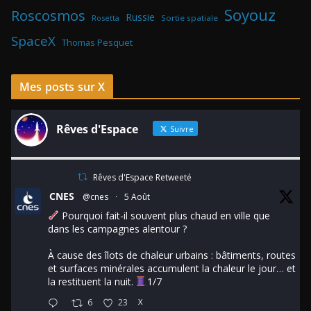
Soyouz
Roscosmos
Russie
Rosetta
Sortie spatiale
SpaceX
Thomas Pesquet
Mes posts sur X
Rêves d'Espace
Suivre
Rêves d'Espace Retweeté
CNES
@cnes
·
5 Août
Pourquoi fait-il souvent plus chaud en ville que
dans les campagnes alentour ?
À cause des îlots de chaleur urbains : bâtiments, routes
et surfaces minérales accumulent la chaleur le jour… et
la restituent la nuit.
1/7
6
23
X