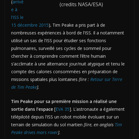
(
arrivé
(credits NASA/ESA)
e à
l’ISS le
15 décembre 2015
)
,
Tim Peake a pris part à de
nombreuses expériences à bord de l’ISS. Il a notamment
utilisé un sas de l’ISS pour étudier ses fonctions
pulmonaires, surveillé ses cycles de sommeil pour
chercher à comprendre comment l’être humain
s’acclimate à une alternance jour/nuit atypique et tenu le
compte des calories consommées en préparation de
missions spatiales plus lointaines
[lire :
Retour sur Terre
de Tim Peake
].
Tim Peake pour sa première mission a réalisé une
sortie dans l’espace
[
EVA 35
]. L’astronaute a également
télépiloté depuis l’ISS un robot mobile évoluant sur un
terrain de simulation du sol martien
[lire, en anglais
Tim
Peake drives mars rover
].