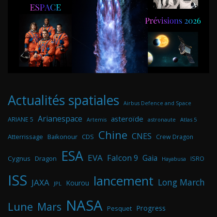
Actualités spatiales
Airbus Defence and Space
Arianespace
asteroïde
ARIANE 5
astronaute
Atlas 5
Artemis
Chine
CNES
Atterrissage
Baikonour
CDS
Crew Dragon
ESA
EVA
Falcon 9
Gaia
Cygnus
Dragon
ISRO
Hayabusa
ISS
lancement
Long March
JAXA
Kourou
JPL
NASA
Lune
Mars
Progress
Pesquet