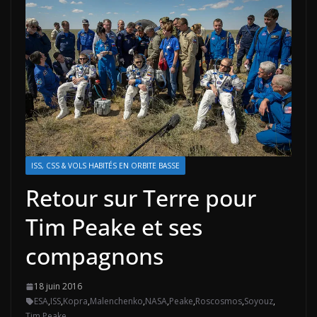
ISS, CSS & VOLS HABITÉS EN ORBITE BASSE
Retour sur Terre pour
Tim Peake et ses
compagnons
18 juin 2016
ESA
,
ISS
,
Kopra
,
Malenchenko
,
NASA
,
Peake
,
Roscosmos
,
Soyouz
,
Tim Peake