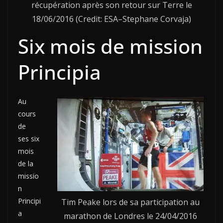
récupération après son retour sur Terre le
18/06/2016 (Credit: ESA–Stephane Corvaja)
Six mois de mission
Principia
Au
cours
de
ses six
mois
de la
missio
n
Principi
Tim Peake lors de sa participation au
a
marathon de Londres le 24/04/2016