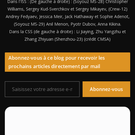
Dans l'ISS : (De gauche à droite) : (Soyouz MS-28) Christopher
Williams, Sergey Kud-Sverchkov et Sergey Mikayev, (Crew-12)
Andrey Fedyaev, Jessica Meir, Jack Hathaway et Sophie Adenot,
(Soyouz MS-29) Anil Menon, Pyotr Dubov, Anna Kikina.
Dans la CSS (de gauche à droite) : Li Jiaying, Zhu Yangzhu et
Zhang Zhiyuan (Shenzhou-23) (crédit CMSA)
Abonnez-vous à ce blog pour recevoir les
prochains articles directement par mail
Saisissez votre adresse e-mail…
Abonnez-vous