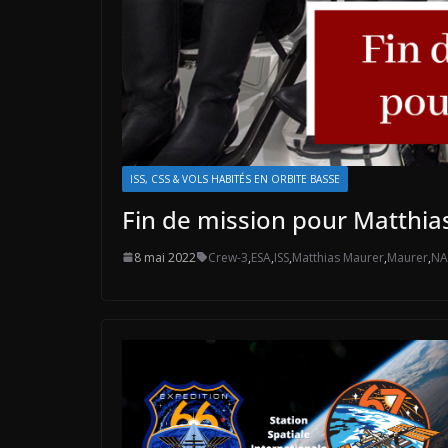
ISS, CSS & VOLS HABITÉS EN ORBITE BASSE
Fin de mission pour Matthia
8 mai 2022
Crew-3
,
ESA
,
ISS
,
Matthias Maurer
,
Maurer
,
NA