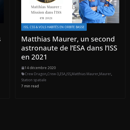
ISS, CSS & VOLS HABITÉS EN ORBITE BASSE
s
Matthias Maurer, un second
astronaute de l’ESA dans l’ISS
en 2021
14 décembre 2020
Crew Dragon
,
Crew-3
,
ESA
,
ISS
,
Matthias Maurer
,
Maurer
,
Station spatiale
7 min read