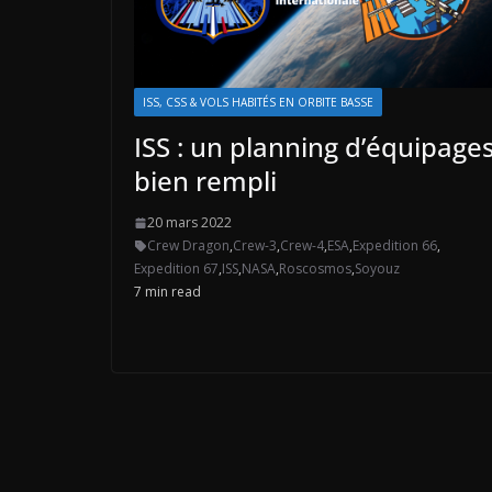
ISS, CSS & VOLS HABITÉS EN ORBITE BASSE
ISS : un planning d’équipage
bien rempli
20 mars 2022
Crew Dragon
,
Crew-3
,
Crew-4
,
ESA
,
Expedition 66
,
Expedition 67
,
ISS
,
NASA
,
Roscosmos
,
Soyouz
7 min read