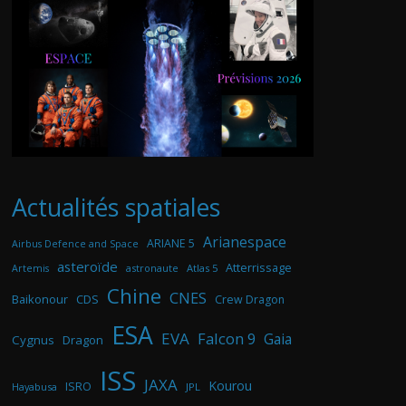
Actualités spatiales
Arianespace
ARIANE 5
Airbus Defence and Space
asteroïde
Atterrissage
astronaute
Atlas 5
Artemis
Chine
CNES
Baikonour
CDS
Crew Dragon
ESA
EVA
Falcon 9
Gaia
Cygnus
Dragon
ISS
JAXA
Kourou
ISRO
Hayabusa
JPL