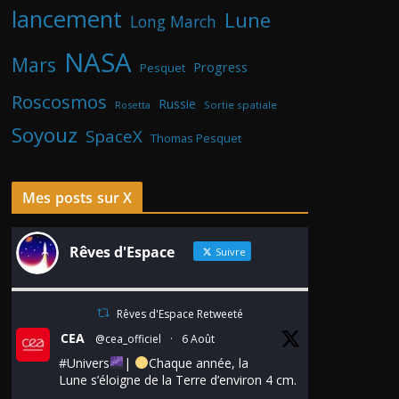
lancement
Lune
Long March
NASA
Mars
Progress
Pesquet
Roscosmos
Russie
Rosetta
Sortie spatiale
Soyouz
SpaceX
Thomas Pesquet
Mes posts sur X
Rêves d'Espace
Suivre
Rêves d'Espace Retweeté
CEA
@cea_officiel
·
6 Août
#Univers
|
Chaque année, la
Lune s’éloigne de la Terre d’environ 4 cm.