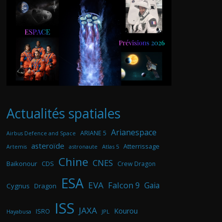
Actualités spatiales
Arianespace
ARIANE 5
Airbus Defence and Space
asteroïde
Atterrissage
astronaute
Atlas 5
Artemis
Chine
CNES
Baikonour
CDS
Crew Dragon
ESA
EVA
Falcon 9
Gaia
Cygnus
Dragon
ISS
JAXA
Kourou
ISRO
Hayabusa
JPL