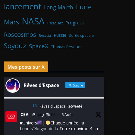
lancement
Lune
Long March
NASA
Mars
Progress
Pesquet
Roscosmos
Russie
Rosetta
Sortie spatiale
Soyouz
SpaceX
Thomas Pesquet
Mes posts sur X
Rêves d'Espace
Suivre
Rêves d'Espace Retweeté
CEA
@cea_officiel
·
6 Août
#Univers
|
Chaque année, la
Lune s’éloigne de la Terre d’environ 4 cm.