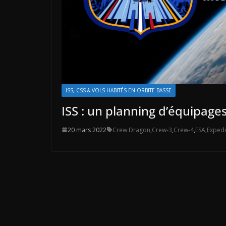
ISS, CSS & VOLS HABITÉS EN ORBITE BASSE
ISS : un planning d’équipage
20 mars 2022
Crew Dragon
,
Crew-3
,
Crew-4
,
ESA
,
Expedi