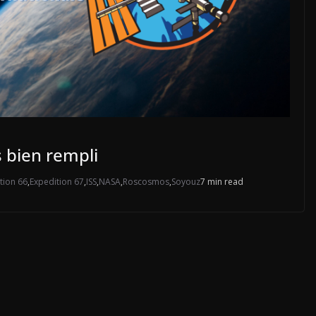
s bien rempli
tion 66
,
Expedition 67
,
ISS
,
NASA
,
Roscosmos
,
Soyouz
7 min read