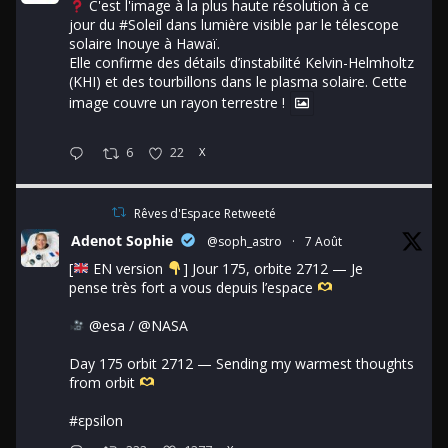
C'est l'image à la plus haute résolution à ce
jour du
#Soleil
dans lumière visible par le télescope
solaire Inouye à Hawaï.
Elle confirme des détails d’instabilité Kelvin-Helmholtz
(KHI) et des tourbillons dans le plasma solaire. Cette
image couvre un rayon terrestre !
6
22
X
Rêves d'Espace Retweeté
Adenot Sophie
@soph_astro
·
7 Août
[
EN version
] Jour 175, orbite 2712 — Je
pense très fort a vous depuis l’espace
@esa
/
@NASA
Day 175 orbit 2712 — Sending my warmest thoughts
from orbit
#εpsilon