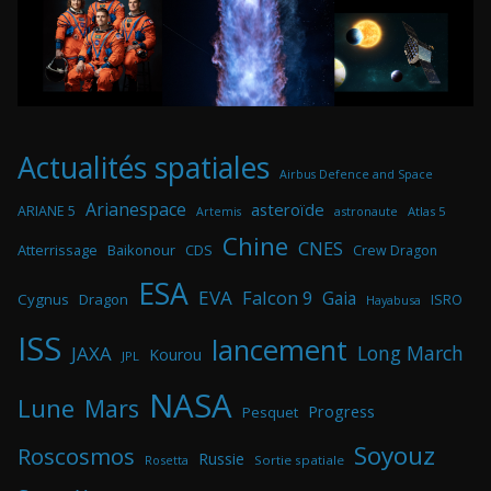
Actualités spatiales
Airbus Defence and Space
Arianespace
asteroïde
ARIANE 5
astronaute
Atlas 5
Artemis
Chine
CNES
Atterrissage
Baikonour
CDS
Crew Dragon
ESA
EVA
Falcon 9
Gaia
Cygnus
Dragon
ISRO
Hayabusa
ISS
lancement
Long March
JAXA
Kourou
JPL
NASA
Lune
Mars
Progress
Pesquet
Soyouz
Roscosmos
Russie
Rosetta
Sortie spatiale