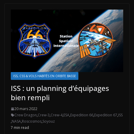
ISS, CSS & VOLS HABITÉS EN ORBITE BASSE
ISS : un planning d’équipages
bien rempli
20 mars 2022
Crew Dragon
,
Crew-3
,
Crew-4
,
ESA
,
Expedition 66
,
Expedition 67
,
ISS
,
NASA
,
Roscosmos
,
Soyouz
7 min read