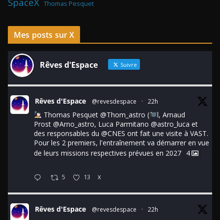
SpaceX
Thomas Pesquet
Mes posts sur X
Rêves d'Espace
Suivre
Rêves d'Espace
@revesdespace
·
22h
Thomas Pesquet
@Thom_astro
(
l, Arnaud
Prost
@Arno_astro
, Luca Parmitano
@astro_luca
et
des responsables du
@CNES
ont fait une visite à VAST.
Pour les 2 premiers, l'entraînement va démarrer en vue
de leurs missions respectives prévues en 2027
4
5
13
X
Rêves d'Espace
@revesdespace
·
22h