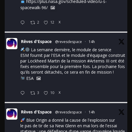
https://plus.nasa.gov/scheduled-video/u-s-
spacewalk-96/
2
12
X
Rêves d'Espace
@revesdespace
·
14h
La semaine dernière, le module de service
ESM fournit par l'ESA et le module d'équipage construit
par Lockheed Martin de la mission
#Artemis
III ont été
fixés ensemble pour la première fois. La prochaine fois
qu'ils seront détachés, ce sera en fin de mission !
ESA
3
10
X
Rêves d'Espace
@revesdespace
·
14h
Blue Origin a donné la cause de l'explosion sur
le pas de tir de sa New Glenn en mai lors de l'essai
statique : une défaillance d’une vanne d’oxygène liquide