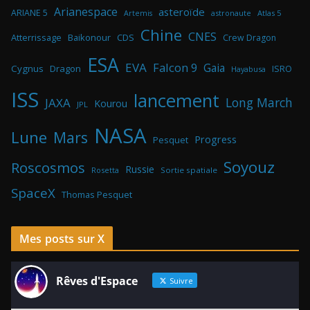
Arianespace
asteroïde
ARIANE 5
astronaute
Atlas 5
Artemis
Chine
CNES
Atterrissage
Baikonour
CDS
Crew Dragon
ESA
EVA
Falcon 9
Gaia
Cygnus
Dragon
ISRO
Hayabusa
ISS
lancement
Long March
JAXA
Kourou
JPL
NASA
Lune
Mars
Progress
Pesquet
Soyouz
Roscosmos
Russie
Rosetta
Sortie spatiale
SpaceX
Thomas Pesquet
Mes posts sur X
Rêves d'Espace
Suivre