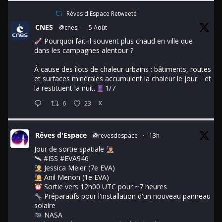
Rêves d'Espace Retweeté
CNES
@cnes
·
5 Août
Pourquoi fait-il souvent plus chaud en ville que
dans les campagnes alentour ?
À cause des îlots de chaleur urbains : bâtiments, routes
et surfaces minérales accumulent la chaleur le jour… et
la restituent la nuit.
1/7
6
23
X
Rêves d'Espace
@revesdespace
·
13h
Jour de sortie spatiale
🛰
#ISS
#EVA946
Jessica Meier (7e EVA)
Anil Menon (1e EVA)
Sortie vers 12h00 UTC pour ~7 heures
Préparatifs pour l'installation d'un nouveau panneau
solaire
NASA