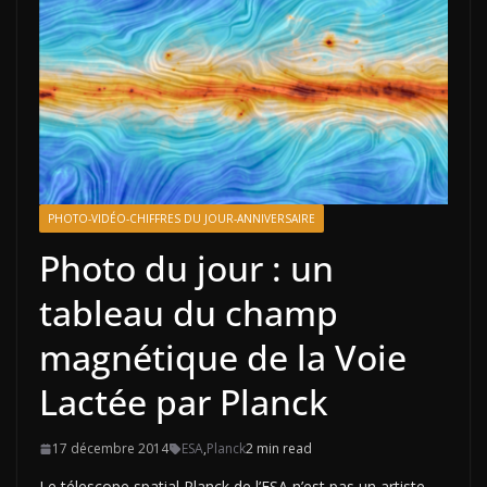
PHOTO-VIDÉO-CHIFFRES DU JOUR-ANNIVERSAIRE
Photo du jour : un
tableau du champ
magnétique de la Voie
Lactée par Planck
17 décembre 2014
ESA
,
Planck
2 min read
Le télescope spatial Planck de l’ESA n’est pas un artiste