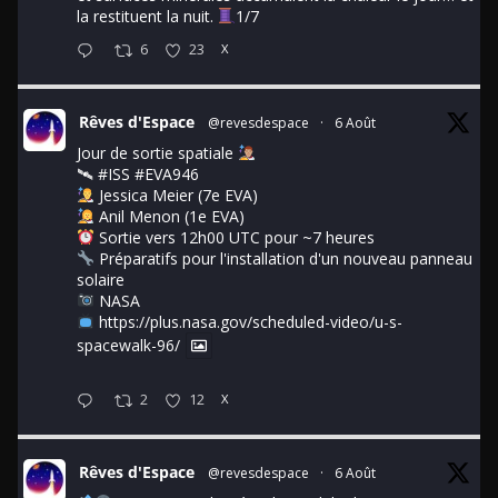
la restituent la nuit.
1/7
6
23
X
Rêves d'Espace
@revesdespace
·
6 Août
Jour de sortie spatiale
🛰
#ISS
#EVA946
Jessica Meier (7e EVA)
Anil Menon (1e EVA)
Sortie vers 12h00 UTC pour ~7 heures
Préparatifs pour l'installation d'un nouveau panneau
solaire
NASA
https://plus.nasa.gov/scheduled-video/u-s-
spacewalk-96/
2
12
X
Rêves d'Espace
@revesdespace
·
6 Août