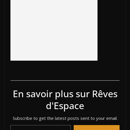
o
Li
ar
dI
st
er
o
n
d
n
k
k
En savoir plus sur Rêves
d'Espace
Subscribe to get the latest posts sent to your email.
Saisissez votre adresse e-mail…