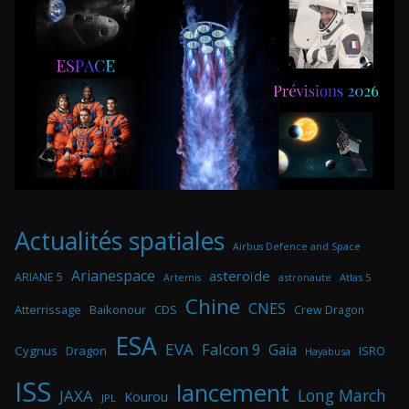
Actualités spatiales
Airbus Defence and Space
Arianespace
asteroïde
ARIANE 5
astronaute
Atlas 5
Artemis
Chine
CNES
Atterrissage
Baikonour
CDS
Crew Dragon
ESA
EVA
Falcon 9
Gaia
Cygnus
Dragon
ISRO
Hayabusa
ISS
lancement
Long March
JAXA
Kourou
JPL