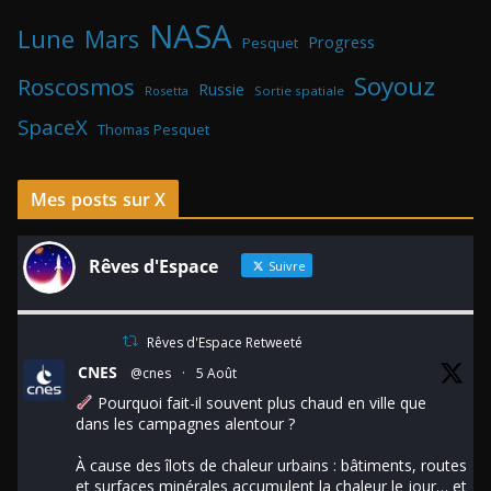
NASA
Lune
Mars
Progress
Pesquet
Soyouz
Roscosmos
Russie
Rosetta
Sortie spatiale
SpaceX
Thomas Pesquet
Mes posts sur X
Rêves d'Espace
Suivre
Rêves d'Espace Retweeté
CNES
@cnes
·
5 Août
Pourquoi fait-il souvent plus chaud en ville que
dans les campagnes alentour ?
À cause des îlots de chaleur urbains : bâtiments, routes
et surfaces minérales accumulent la chaleur le jour… et