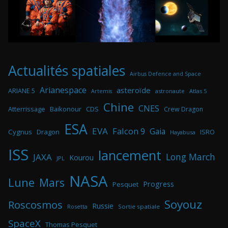
Actualités spatiales
Airbus Defence and Space
Arianespace
asteroïde
ARIANE 5
astronaute
Atlas 5
Artemis
Chine
CNES
Atterrissage
Baikonour
CDS
Crew Dragon
ESA
EVA
Falcon 9
Gaia
Cygnus
Dragon
ISRO
Hayabusa
ISS
lancement
Long March
JAXA
Kourou
JPL
NASA
Lune
Mars
Progress
Pesquet
Soyouz
Roscosmos
Russie
Rosetta
Sortie spatiale
SpaceX
Thomas Pesquet