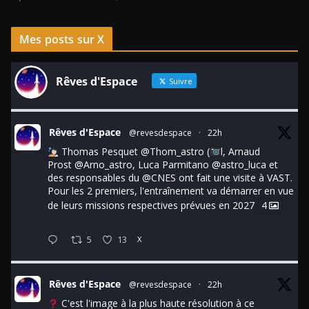
Mes posts sur X
Rêves d'Espace
Suivre
Rêves d'Espace
@revesdespace
·
22h
Thomas Pesquet
@Thom_astro
(
l, Arnaud
Prost
@Arno_astro
, Luca Parmitano
@astro_luca
et
des responsables du
@CNES
ont fait une visite à VAST.
Pour les 2 premiers, l'entraînement va démarrer en vue
de leurs missions respectives prévues en 2027
4
5
13
X
Rêves d'Espace
@revesdespace
·
22h
C'est l'image à la plus haute résolution à ce