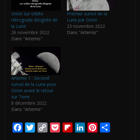
Orion sur orbite
Premier survol de la
rétrograde éloignée de
Lune par Orion
la Lune
23 novembre 2022
26 novembre 2022
Dans "Artemis"
Dans "Artemis"
Artemis 1 : Second
survol de la Lune pour
Orion avant le retour
sur Terre
8 décembre 2022
Dans "Artemis"
F
T
C
P
Fli
Li
Pi
P
ac
w
o
o
p
n
nt
ar