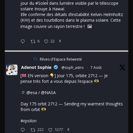
jour du
#Soleil
dans lumière visible par le télescope
solaire Inouye à Hawaï.
Elle confirme des détails d’instabilité Kelvin-Helmholtz
(KHI) et des tourbillons dans le plasma solaire. Cette
image couvre un rayon terrestre !
6
22
X
Rêves d'Espace Retweeté
Adenot Sophie
@soph_astro
·
7 Août
[
EN version
] Jour 175, orbite 2712 — Je
pense très fort a vous depuis l’espace
@esa
/
@NASA
Day 175 orbit 2712 — Sending my warmest thoughts
from orbit
#εpsilon
222
1277
X