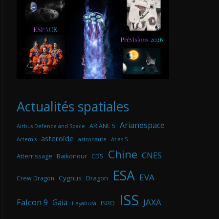
Actualités spatiales
Arianespace
ARIANE 5
Airbus Defence and Space
asteroïde
astronaute
Atlas 5
Artemis
Chine
CNES
Atterrissage
Baikonour
CDS
ESA
EVA
Cygnus
Dragon
Crew Dragon
ISS
Falcon 9
JAXA
Gaia
ISRO
Hayabusa