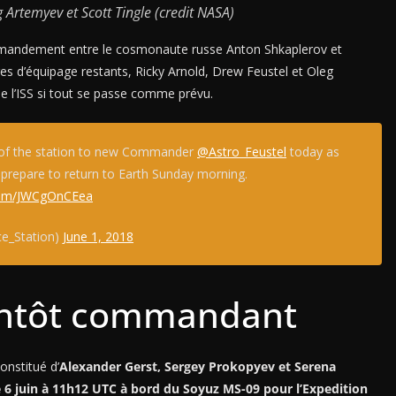
 Artemyev et Scott Tingle (credit NASA)
ommandement entre le cosmonaute russe Anton Shkaplerov et
s d’équipage restants, Ricky Arnold, Drew Feustel et Oleg
e l’ISS si tout se passe comme prévu.
 of the station to new Commander
@Astro_Feustel
today as
prepare to return to Earth Sunday morning.
.com/JWCgOnCEea
ce_Station)
June 1, 2018
entôt commandant
onstitué d’
Alexander Gerst, Sergey Prokopyev et Serena
le 6 juin à 11h12 UTC à bord du Soyuz MS-09 pour l’Expedition