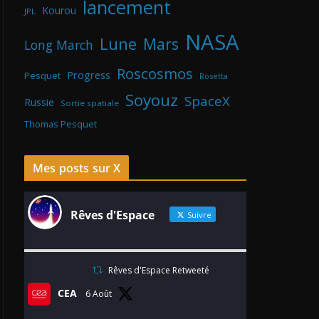
lancement
Kourou
JPL
NASA
Lune
Mars
Long March
Roscosmos
Progress
Pesquet
Rosetta
Soyouz
SpaceX
Russie
Sortie spatiale
Thomas Pesquet
Mes posts sur X
Rêves d'Espace
Suivre
Rêves d'Espace Retweeté
CEA
6 Août