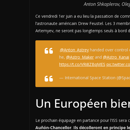
Anton Shkaplerov, Oleg
Ce vendredi 1er juin a eu lieu la passation de c
l’astronaute américain Drew Feustel. Les 3 membre
Artemyev, ne seront pas longtemps seuls à bord d
.
@Anton_Astrey
handed over control
he,
@Astro_Maker
and
@Astro_Kanai
https://t.co/VRi8ZBqMES
pic.twitter
— International Space Station (@Spa
Un Européen bi
Le prochain équipage en partance pour l’ISS sera c
Auñón-Chancellor
.
Ils décolleront en principe 