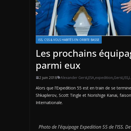
ISS, CSS & VOLS HABITÉS EN ORBITE BASSE
Les prochains équipag
parmi eux
2 juin 2018
Alexander Gerst
,
ESA
,
expedition
,
Gerst
,
ISS
,
L
Alors que l’Expedition 55 est en train de se termi
Shkaplerov, Scott Tingle et Norishige Kanai, faison
Internationale.
Photo de l’équipage Expedition 55 de l’ISS. De