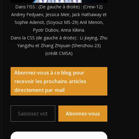
Dans l'ISS : (De gauche à droite) : (Crew-12)
Andrey Fedyaev, Jessica Meir, Jack Hathaway et
Sophie Adenot, (Soyouz MS-29) Anil Menon,
Pyotr Dubov, Anna Kikina.
Dans la CSS (de gauche à droite) : Li Jiaying, Zhu
Yangzhu et Zhang Zhiyuan (Shenzhou-23)
(crédit CMSA)
Abonnez-vous à ce blog pour
recevoir les prochains articles
directement par mail
Saisissez votre adresse e-mail…
Abonnez-vous