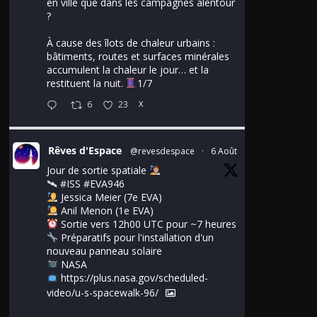
en ville que dans les campagnes alentour
?
À cause des îlots de chaleur urbains :
bâtiments, routes et surfaces minérales
accumulent la chaleur le jour… et la
restituent la nuit.
1/7
6
23
X
Rêves d'Espace
@revesdespace
·
6 Août
Jour de sortie spatiale
🛰
#ISS
#EVA946
Jessica Meier (7e EVA)
Anil Menon (1e EVA)
Sortie vers 12h00 UTC pour ~7 heures
Préparatifs pour l'installation d'un
nouveau panneau solaire
NASA
https://plus.nasa.gov/scheduled-
video/u-s-spacewalk-96/