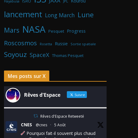
JAXA
Kourou
ISRO
Hayabusa
JPL
lancement
Lune
Long March
NASA
Mars
Progress
Pesquet
Roscosmos
Russie
Rosetta
Sortie spatiale
Soyouz
SpaceX
Thomas Pesquet
Mes posts sur X
Rêves d'Espace
Suivre
Rêves d'Espace Retweeté
CNES
@cnes
·
5 Août
Pourquoi fait-il souvent plus chaud