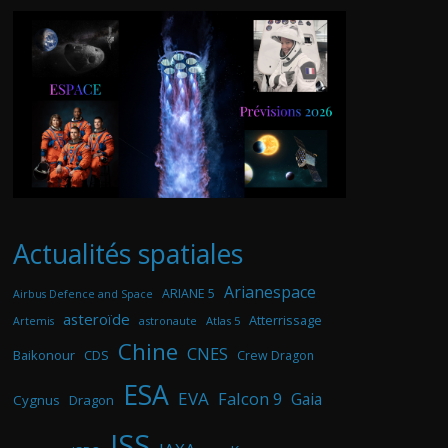
Actualités spatiales
Arianespace
ARIANE 5
Airbus Defence and Space
asteroïde
Atterrissage
astronaute
Atlas 5
Artemis
Chine
CNES
Baikonour
CDS
Crew Dragon
ESA
EVA
Falcon 9
Gaia
Cygnus
Dragon
ISS