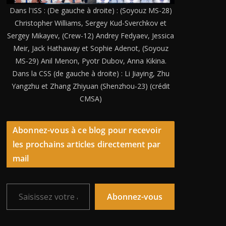
Dans l'ISS : (De gauche à droite) : (Soyouz MS-28)
Christopher Williams, Sergey Kud-Sverchkov et
Sergey Mikayev, (Crew-12) Andrey Fedyaev, Jessica
Meir, Jack Hathaway et Sophie Adenot, (Soyouz
MS-29) Anil Menon, Pyotr Dubov, Anna Kikina.
Dans la CSS (de gauche à droite) : Li Jiaying, Zhu
Yangzhu et Zhang Zhiyuan (Shenzhou-23) (crédit
CMSA)
Abonnez-vous à ce blog pour recevoir
les prochains articles directement par
mail
Saisissez votre adresse e-mail…
Abonnez-vous