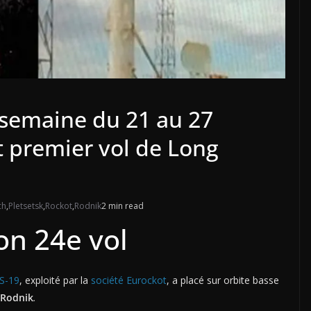
 semaine du 21 au 27
t premier vol de Long
ch
,
Pletsetsk
,
Rockot
,
Rodnik
2 min read
on 24e vol
S-19
, exploité par la
société Eurockot
, a placé sur orbite basse
 Rodnik
.