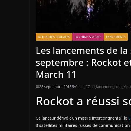
ACTUALITÉS SPATIALES
LA CHINE SPATIALE
LANCEMENTS
Les lancements de la
septembre : Rockot e
March 11
28 septembre 2015
Chine
,
CZ-11
,
lancement
,
Long Mar
Rockot a réussi s
Ce lanceur dérivé d’un missile intercontinental, le
S
3 satellites militaires russes de communication