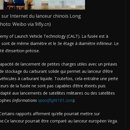
 sur Internet du lanceur chinois Long
oto: Weibo via 9ifly.cn)
emy of Launch Vehicle Technology (CALT). La fusée est à
s sont de même diamètre et le 3e étage à diamètre inférieur. Le
é d’insertion précise.
pacité de lancement de petites charges utiles avec un préavis
té de stockage du carburant solide qui permet au lanceur d’être
éhicules à carburant liquide. Toutefois, cela entraîne une perte
oteurs de la fusée ne sont pas capables d’être éteints puis
dapté aux lancements de satellites militaires ou des satellites
trophes
(informations
spaceflight101.com
).
rtains rapports affirment qu’elle pourrait mettre sur
ne.
Ce lanceur pourrait être comparé au lanceur européen Vega.