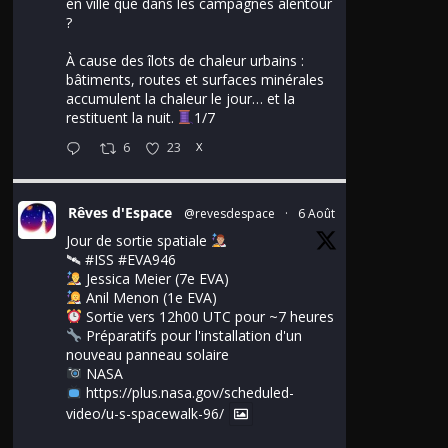
en ville que dans les campagnes alentour
?
À cause des îlots de chaleur urbains :
bâtiments, routes et surfaces minérales
accumulent la chaleur le jour… et la
restituent la nuit.
1/7
6
23
X
Rêves d'Espace
@revesdespace
·
6 Août
Jour de sortie spatiale
🛰
#ISS
#EVA946
Jessica Meier (7e EVA)
Anil Menon (1e EVA)
Sortie vers 12h00 UTC pour ~7 heures
Préparatifs pour l'installation d'un
nouveau panneau solaire
NASA
https://plus.nasa.gov/scheduled-
video/u-s-spacewalk-96/