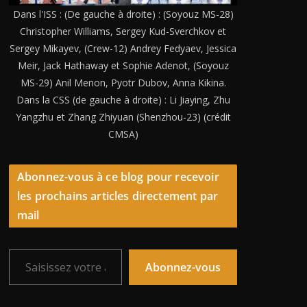
Dans l'ISS : (De gauche à droite) : (Soyouz MS-28)
Christopher Williams, Sergey Kud-Sverchkov et
Sergey Mikayev, (Crew-12) Andrey Fedyaev, Jessica
Meir, Jack Hathaway et Sophie Adenot, (Soyouz
MS-29) Anil Menon, Pyotr Dubov, Anna Kikina.
Dans la CSS (de gauche à droite) : Li Jiaying, Zhu
Yangzhu et Zhang Zhiyuan (Shenzhou-23) (crédit
CMSA)
Abonnez-vous à ce blog pour recevoir
les prochains articles directement par
mail
Saisissez votre adresse e-mail…
Abonnez-vous