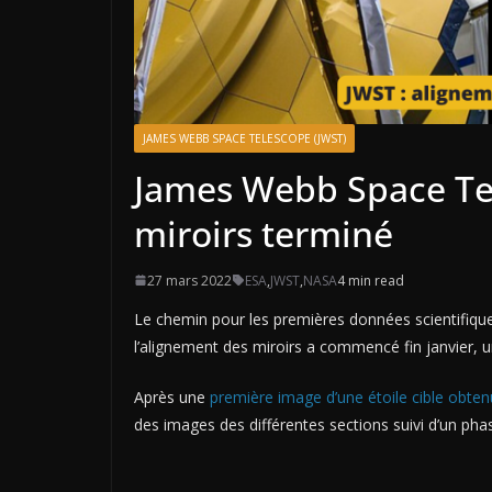
JAMES WEBB SPACE TELESCOPE (JWST)
James Webb Space Te
miroirs terminé
27 mars 2022
ESA
,
JWST
,
NASA
4 min read
Le chemin pour les premières données scientifique
l’alignement des miroirs a commencé fin janvier, 
Après une
première image d’une étoile cible obtenu
des images des différentes sections suivi d’un phas