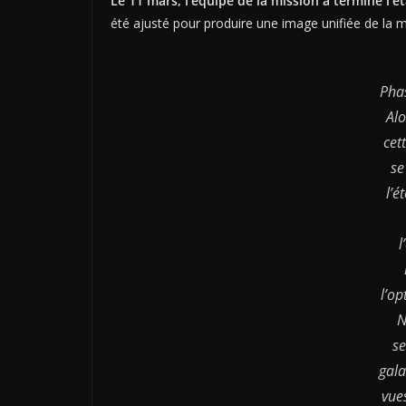
Le 11 mars, l’équipe de la mission a terminé l’é
été ajusté pour produire une image unifiée de la 
Phas
Alo
cet
se
l’é
l
l’op
N
se
gala
vue