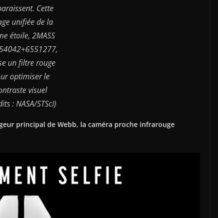
araissent. Cette
ge unifiée de la
e étoile, 2MASS
554042+6551277,
ise un filtre rouge
ur optimiser le
ontraste visuel
dits : NASA/STScI)
geur principal de Webb, la caméra proche infrarouge