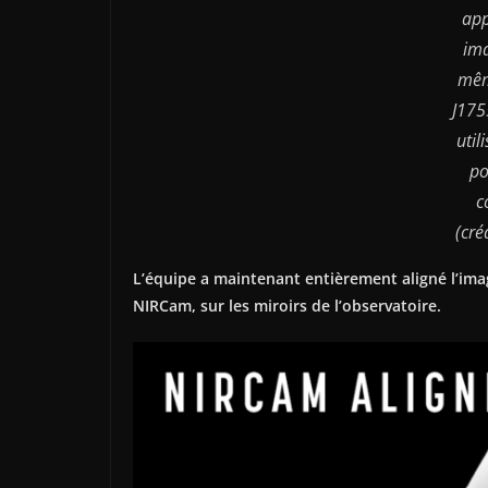
app
ima
mêm
J17
util
po
c
(cré
L’équipe a maintenant entièrement aligné l’ima
NIRCam, sur les miroirs de l’observatoire.