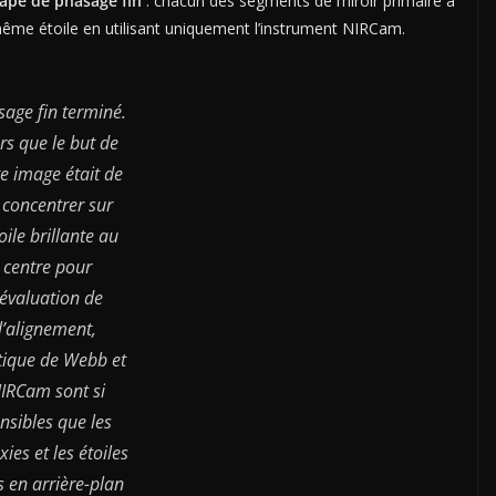
tape de phasage fin
: chacun des segments de miroir primaire a
même étoile en utilisant uniquement l’instrument NIRCam.
age fin terminé.
rs que le but de
te image était de
 concentrer sur
toile brillante au
centre pour
’évaluation de
l’alignement,
tique de Webb et
IRCam sont si
nsibles que les
xies et les étoiles
s en arrière-plan