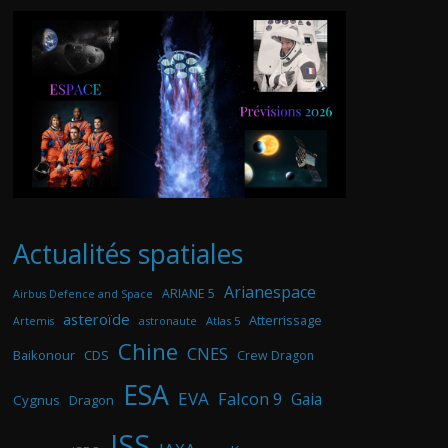
Actualités spatiales
Arianespace
ARIANE 5
Airbus Defence and Space
asteroïde
Atterrissage
astronaute
Atlas 5
Artemis
Chine
CNES
Baikonour
CDS
Crew Dragon
ESA
EVA
Falcon 9
Gaia
Cygnus
Dragon
ISS