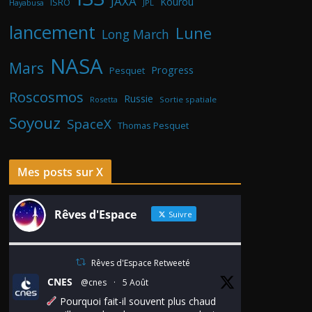
JAXA
Kourou
ISRO
Hayabusa
JPL
lancement
Lune
Long March
NASA
Mars
Progress
Pesquet
Roscosmos
Russie
Rosetta
Sortie spatiale
Soyouz
SpaceX
Thomas Pesquet
Mes posts sur X
Rêves d'Espace
Suivre
Rêves d'Espace Retweeté
CNES
@cnes
·
5 Août
Pourquoi fait-il souvent plus chaud