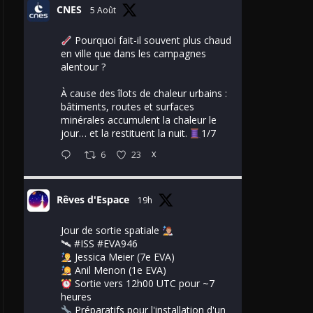
CNES
5 Août
Pourquoi fait-il souvent plus chaud
en ville que dans les campagnes
alentour ?
À cause des îlots de chaleur urbains :
bâtiments, routes et surfaces
minérales accumulent la chaleur le
jour… et la restituent la nuit.
1/7
6
23
X
Rêves d'Espace
19h
Jour de sortie spatiale
🛰
#ISS
#EVA946
Jessica Meier (7e EVA)
Anil Menon (1e EVA)
Sortie vers 12h00 UTC pour ~7
heures
Préparatifs pour l'installation d'un