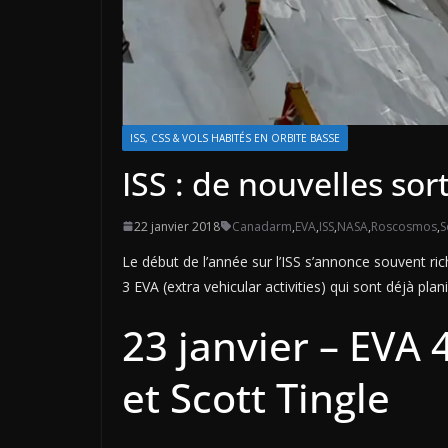
ISS, CSS & VOLS HABITÉS EN ORBITE BASSE
ISS : de nouvelles sor
22 janvier 2018
Canadarm
,
EVA
,
ISS
,
NASA
,
Roscosmos
,
S
Le début de l’année sur l’ISS s’annonce souvent ric
3 EVA (extra vehicular activities) qui sont déjà plani
23 janvier – EVA
et Scott Tingle