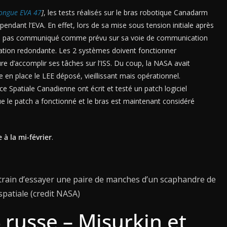
longue EVA 47
]
, les tests réalisés sur le bras robotique Canadarm
ndant l’EVA. En effet, lors de sa mise sous tension initiale après
E) n’a pas communiqué comme prévu sur sa voie de communication
ication redondante. Les 2 systèmes doivent fonctionner
 d’accomplir ses tâches sur l’ISS. Du coup, la NASA avait
 en place le LEE déposé, vieillissant mais opérationnel.
ce Spatiale Canadienne ont écrit et testé un patch logiciel
ue le patch a fonctionné et le bras est maintenant considéré
 à la mi-février
.
train d’essayer une paire de manches d’un scaphandre de
spatiale (credit NASA)
4 russe – Misurkin et