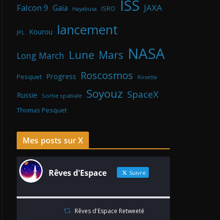
ISS
Falcon 9
JAXA
Gaia
ISRO
Hayabusa
lancement
Kourou
JPL
NASA
Lune
Mars
Long March
Roscosmos
Progress
Pesquet
Rosetta
Soyouz
SpaceX
Russie
Sortie spatiale
Thomas Pesquet
Mes posts sur X
Rêves d'Espace
Suivre
Rêves d'Espace Retweeté