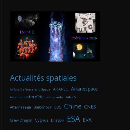
Actualités spatiales
Arianespace
ARIANE 5
Airbus Defence and Space
asteroïde
astronaute
Atlas 5
Artemis
Chine
CNES
Atterrissage
Baikonour
CDS
ESA
EVA
Cygnus
Dragon
Crew Dragon