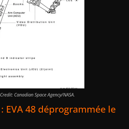
redit: Canadian Space Agency/NASA.
r : EVA 48 déprogrammée le