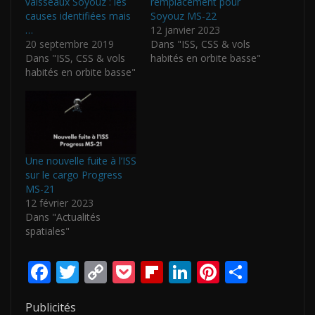
vaisseaux Soyouz : les
remplacement pour
causes identifiées mais
Soyouz MS-22
…
12 janvier 2023
20 septembre 2019
Dans "ISS, CSS & vols
Dans "ISS, CSS & vols
habités en orbite basse"
habités en orbite basse"
Une nouvelle fuite à l’ISS
sur le cargo Progress
MS-21
12 février 2023
Dans "Actualités
spatiales"
F
T
C
P
Fli
Li
Pi
P
ac
w
o
o
p
n
nt
ar
Publicités