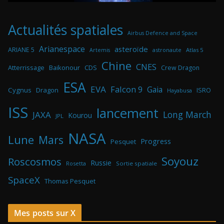
Actualités spatiales
Airbus Defence and Space
Arianespace
asteroïde
ARIANE 5
astronaute
Atlas 5
Artemis
Chine
CNES
Atterrissage
Baikonour
CDS
Crew Dragon
ESA
EVA
Falcon 9
Gaia
Cygnus
Dragon
ISRO
Hayabusa
ISS
lancement
Long March
JAXA
Kourou
JPL
NASA
Lune
Mars
Progress
Pesquet
Soyouz
Roscosmos
Russie
Rosetta
Sortie spatiale
SpaceX
Thomas Pesquet
Mes posts sur X