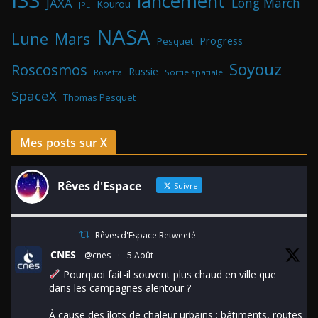
lancement
Long March
JAXA
Kourou
JPL
NASA
Lune
Mars
Progress
Pesquet
Soyouz
Roscosmos
Russie
Rosetta
Sortie spatiale
SpaceX
Thomas Pesquet
Mes posts sur X
Rêves d'Espace
Suivre
Rêves d'Espace Retweeté
CNES
@cnes
·
5 Août
Pourquoi fait-il souvent plus chaud en ville que
dans les campagnes alentour ?
À cause des îlots de chaleur urbains : bâtiments, routes