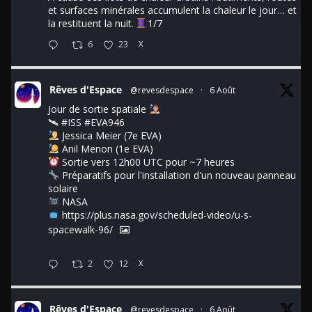
et surfaces minérales accumulent la chaleur le jour… et
la restituent la nuit.
1/7
6
23
X
Rêves d'Espace
@revesdespace
·
6 Août
Jour de sortie spatiale
🛰
#ISS
#EVA946
Jessica Meier (7e EVA)
Anil Menon (1e EVA)
Sortie vers 12h00 UTC pour ~7 heures
Préparatifs pour l'installation d'un nouveau panneau
solaire
NASA
https://plus.nasa.gov/scheduled-video/u-s-
spacewalk-96/
2
12
X
Rêves d'Espace
@revesdespace
·
6 Août