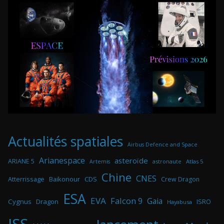
Actualités spatiales
Airbus Defence and Space
Arianespace
asteroïde
ARIANE 5
astronaute
Atlas 5
Artemis
Chine
CNES
Atterrissage
Baikonour
CDS
Crew Dragon
ESA
EVA
Falcon 9
Gaia
Cygnus
Dragon
ISRO
Hayabusa
ISS