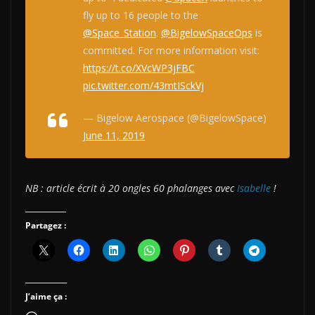
fly up to 16 people to the
@Space_Station
.
@BigelowSpaceOps
is
committed. For more information visit:
https://t.co/XVcWP3jFBC
pic.twitter.com/43mtISckVj
— Bigelow Aerospace (@BigelowSpace)
June 11, 2019
NB : article écrit à 20 ongles 60 phalanges avec
Isabelle
!
Partagez :
J’aime ça :