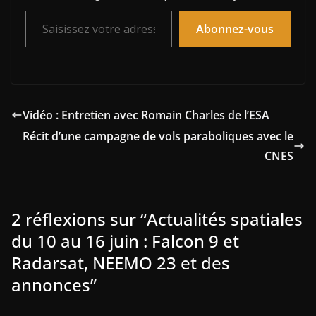
k
k
Saisissez votre adresse e-mail…
Abonnez-vous
Vidéo : Entretien avec Romain Charles de l’ESA
Récit d’une campagne de vols paraboliques avec le
CNES
2 réflexions sur “
Actualités spatiales
du 10 au 16 juin : Falcon 9 et
Radarsat, NEEMO 23 et des
annonces
”