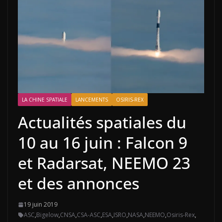
LA CHINE SPATIALE
LANCEMENTS
OSIRIS-REX
Actualités spatiales du
10 au 16 juin : Falcon 9
et Radarsat, NEEMO 23
et des annonces
19 juin 2019
ASC
,
Bigelow
,
CNSA
,
CSA-ASC
,
ESA
,
ISRO
,
NASA
,
NEEMO
,
Osiris-Rex
,