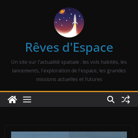
Passer
au
contenu
Rêves d'Espace
Un site sur l'actualité spatiale : les vols habités, les
lancements, l'exploration de l'espace, les grandes
missions actuelles et futures