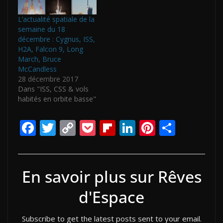
L’actualité spatiale de la
semaine du 18
décembre : Cygnus, ISS,
H2A, Falcon 9, Long
March, Bruce
McCandless
28 décembre 2017
Dans "ISS, CSS & vols
habités en orbite basse"
F
T
C
P
Fli
Li
Pi
P
ac
w
o
o
p
n
nt
ar
e
itt
p
ck
b
k
er
ta
b
er
y
et
o
e
e
g
En savoir plus sur Rêves
o
Li
ar
dI
st
er
d'Espace
o
n
d
n
Subscribe to get the latest posts sent to your email.