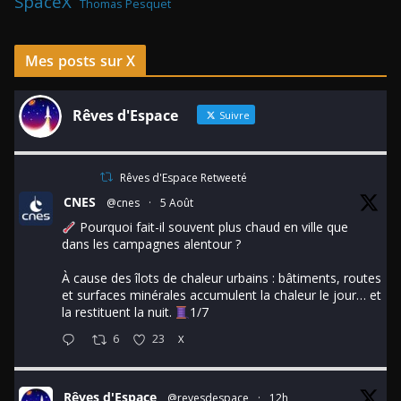
SpaceX
Thomas Pesquet
Mes posts sur X
Rêves d'Espace
Suivre
Rêves d'Espace Retweeté
CNES
@cnes
·
5 Août
Pourquoi fait-il souvent plus chaud en ville que
dans les campagnes alentour ?
À cause des îlots de chaleur urbains : bâtiments, routes
et surfaces minérales accumulent la chaleur le jour… et
la restituent la nuit.
1/7
6
23
X
Rêves d'Espace
@revesdespace
·
12h