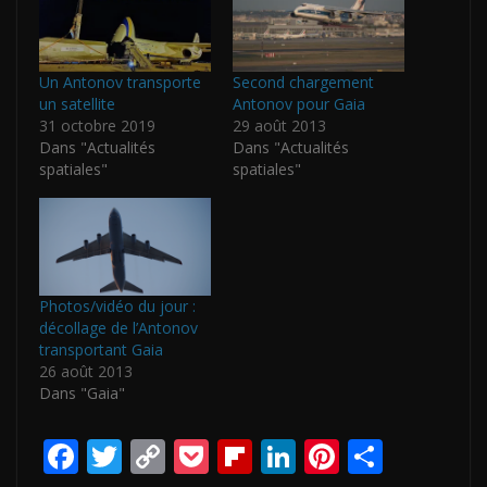
Un Antonov transporte
Second chargement
un satellite
Antonov pour Gaia
31 octobre 2019
29 août 2013
Dans "Actualités
Dans "Actualités
spatiales"
spatiales"
Photos/vidéo du jour :
décollage de l’Antonov
transportant Gaia
26 août 2013
Dans "Gaia"
F
T
C
P
Fli
Li
Pi
P