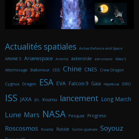
Actualités spatiales
Airbus Defence and Space
Arianespace
asteroïde
ARIANE 5
astronaute
Atlas 5
Artemis
Chine
CNES
Atterrissage
Baikonour
CDS
Crew Dragon
ESA
EVA
Falcon 9
Gaia
Cygnus
Dragon
ISRO
Hayabusa
ISS
lancement
Long March
JAXA
Kourou
JPL
NASA
Lune
Mars
Progress
Pesquet
Soyouz
Roscosmos
Russie
Rosetta
Sortie spatiale