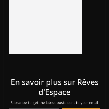
b
er
y
et
o
e
e
g
o
Li
ar
dI
st
er
o
n
d
n
k
k
En savoir plus sur Rêves
d'Espace
Subscribe to get the latest posts sent to your email.
Saisissez votre adresse e-mail…