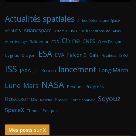
Actualités spatiales
Airbus Defence and Space
Arianespace
asteroïde
ARIANE 5
astronaute
Atlas 5
Artemis
Chine
CNES
Atterrissage
Baikonour
CDS
Crew Dragon
ESA
EVA
Falcon 9
Gaia
Cygnus
Dragon
ISRO
Hayabusa
ISS
lancement
Long March
JAXA
Kourou
JPL
NASA
Lune
Mars
Progress
Pesquet
Soyouz
Roscosmos
Russie
Rosetta
Sortie spatiale
SpaceX
Thomas Pesquet
Mes posts sur X