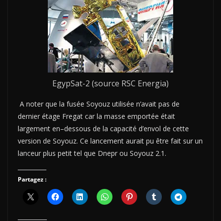
EgypSat-2 (source RSC Energia)
A noter que l
a fusée Soyo
u
z u
t
i
l
i
sée n’avait pas de
dernier étage Fregat car la masse emp
o
rtée était
largement en
–
dessous de la capacité d’envol de cette
version de Soyouz.
Ce
lancement aurait
p
u être fait sur un
lanceur plus petit tel que D
n
epr ou
S
o
youz 2.1.
Partagez :