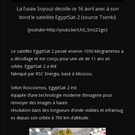
La fusée Soyouz décolle ce 16 avril avec à son
bord le satellite EgyptSat-2 (source Tsenki)
[youtube=http://youtu.be/LhG_SmzZ2go]
L
e
satellit
e
EgyptSa
t
2
pesait
enviro
n
105
0
kilogramme
s
a
u
décollag
e
et
est conç
u
pou
r
un
e
vi
e
d
e
1
1
an
s
en
orbit
e
.
EgyptSa
t-
2
a été
fabriqu
é
pa
r
RSC
Energi
a
,
basé
à
Moscou
.
Selon
Roscosmo
s
,
EgyptSa
t-
2
est
équipé
e
d’une
technologi
e
modern
e
d
‘
imageri
e
pour
renvoye
r
des
image
s
à haute
résolutio
n
dan
s
de
s
longueurs
d
‘
onde
visible
s
e
t
infraroug
e
s
depuis
son orbite à 700 km d’altitude.