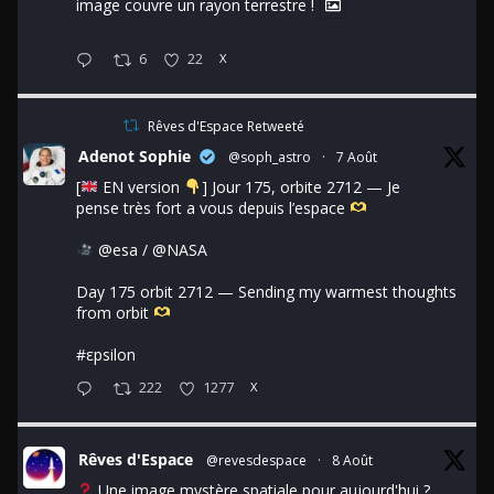
image couvre un rayon terrestre !
6
22
X
Rêves d'Espace Retweeté
Adenot Sophie
@soph_astro
·
7 Août
[
EN version
] Jour 175, orbite 2712 — Je
pense très fort a vous depuis l’espace
@esa
/
@NASA
Day 175 orbit 2712 — Sending my warmest thoughts
from orbit
#εpsilon
222
1277
X
Rêves d'Espace
@revesdespace
·
8 Août
Une image mystère spatiale pour aujourd'hui ?