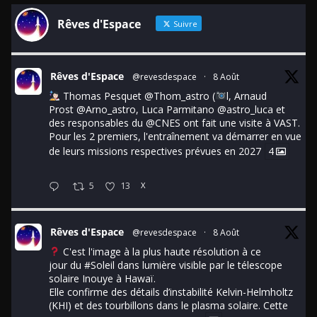
Rêves d'Espace
Suivre
Rêves d'Espace
@revesdespace
·
8 Août
Thomas Pesquet
@Thom_astro
(
l, Arnaud
Prost
@Arno_astro
, Luca Parmitano
@astro_luca
et
des responsables du
@CNES
ont fait une visite à VAST.
Pour les 2 premiers, l'entraînement va démarrer en vue
de leurs missions respectives prévues en 2027
4
5
13
X
Rêves d'Espace
@revesdespace
·
8 Août
C'est l'image à la plus haute résolution à ce
jour du
#Soleil
dans lumière visible par le télescope
solaire Inouye à Hawaï.
Elle confirme des détails d’instabilité Kelvin-Helmholtz
(KHI) et des tourbillons dans le plasma solaire. Cette