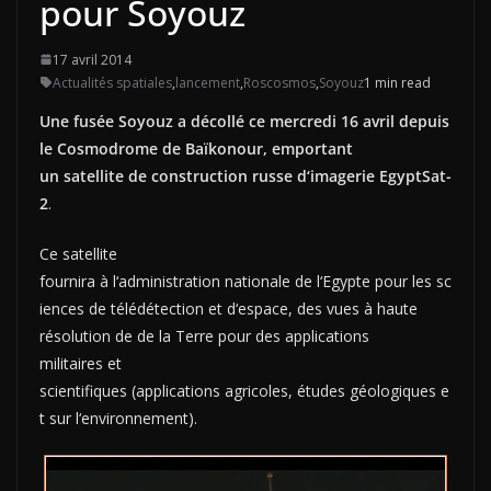
pour Soyouz
17 avril 2014
Actualités spatiales
,
lancement
,
Roscosmos
,
Soyouz
1 min read
Une fusée Soyouz a décollé ce mercredi 16 avril depuis
le Cosmodr
om
e de
Baïkonour
, empor
t
ant
un
satellite
de constructio
n
russe
d
‘
imageri
e
EgyptSa
t-
2
.
Ce satellite
fournira
à
l
‘
administratio
n
national
e
de
l
‘
Egypt
e
pou
r
le
s
sc
ience
s
de
télédétectio
n
e
t
d
‘
espac
e
,
de
s
vue
s
à haute
résolutio
n
de
de la T
err
e
pou
r
de
s
applications
militaire
s
et
scientifiques
(applications
agrico
les
,
étude
s
géologique
s
e
t
sur
l
‘
environnemen
t
)
.