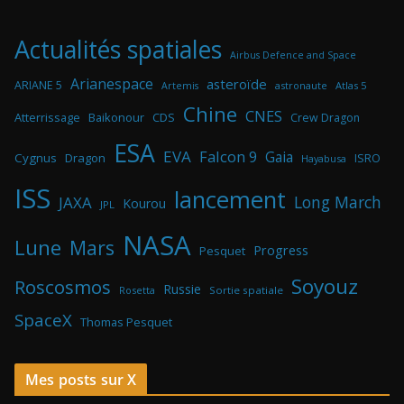
Actualités spatiales
Airbus Defence and Space
Arianespace
asteroïde
ARIANE 5
astronaute
Atlas 5
Artemis
Chine
CNES
Atterrissage
Baikonour
CDS
Crew Dragon
ESA
EVA
Falcon 9
Gaia
Cygnus
Dragon
ISRO
Hayabusa
ISS
lancement
Long March
JAXA
Kourou
JPL
NASA
Lune
Mars
Progress
Pesquet
Soyouz
Roscosmos
Russie
Rosetta
Sortie spatiale
SpaceX
Thomas Pesquet
Mes posts sur X