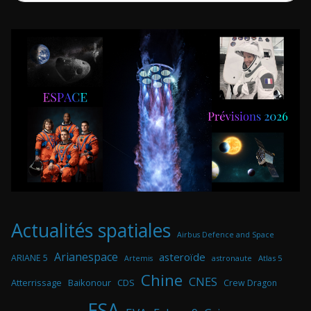
Actualités spatiales
Airbus Defence and Space
Arianespace
asteroïde
ARIANE 5
astronaute
Atlas 5
Artemis
Chine
CNES
Atterrissage
Baikonour
CDS
Crew Dragon
ESA