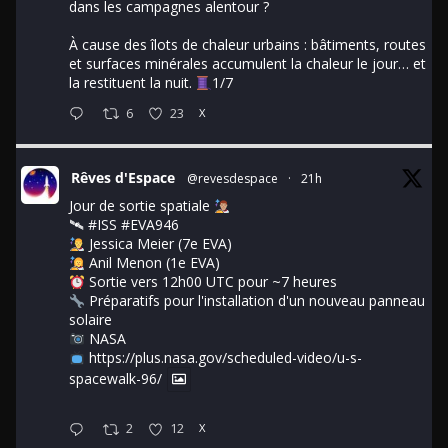
dans les campagnes alentour ?
À cause des îlots de chaleur urbains : bâtiments, routes
et surfaces minérales accumulent la chaleur le jour… et
la restituent la nuit.
1/7
6
23
X
Rêves d'Espace
@revesdespace
·
21h
Jour de sortie spatiale
🛰
#ISS
#EVA946
Jessica Meier (7e EVA)
Anil Menon (1e EVA)
Sortie vers 12h00 UTC pour ~7 heures
Préparatifs pour l'installation d'un nouveau panneau
solaire
NASA
https://plus.nasa.gov/scheduled-video/u-s-
spacewalk-96/
2
12
X