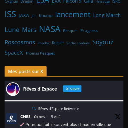
EVA
Falcon 9
Gaia
Cygnus
Dragon
ISRO
Hayabusa
ISS
lancement
Long March
JAXA
Kourou
JPL
NASA
Lune
Mars
Progress
Pesquet
Soyouz
Roscosmos
Russie
Rosetta
Sortie spatiale
SpaceX
Thomas Pesquet
Mes posts sur X
Rêves d'Espace
Suivre
Rêves d'Espace Retweeté
CNES
@cnes
·
5 Août
Pourquoi fait-il souvent plus chaud en ville que