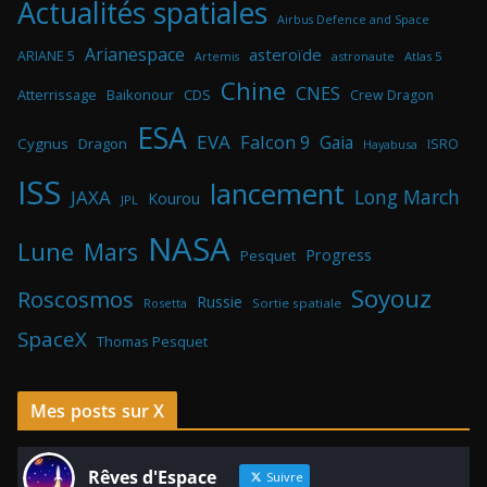
Actualités spatiales
Airbus Defence and Space
Arianespace
asteroïde
ARIANE 5
astronaute
Atlas 5
Artemis
Chine
CNES
Atterrissage
Baikonour
CDS
Crew Dragon
ESA
EVA
Falcon 9
Gaia
Cygnus
Dragon
ISRO
Hayabusa
ISS
lancement
Long March
JAXA
Kourou
JPL
NASA
Lune
Mars
Progress
Pesquet
Soyouz
Roscosmos
Russie
Rosetta
Sortie spatiale
SpaceX
Thomas Pesquet
Mes posts sur X
Rêves d'Espace
Suivre