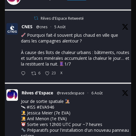
Rêves d'Espace Retweeté
CNES
@cnes
·
5 Août
Pourquoi fait-il souvent plus chaud en ville que
dans les campagnes alentour ?
À cause des îlots de chaleur urbains : bâtiments, routes
et surfaces minérales accumulent la chaleur le jour… et
la restituent la nuit.
1/7
6
23
X
Rêves d'Espace
@revesdespace
·
6 Août
Jour de sortie spatiale
🛰
#ISS
#EVA946
Jessica Meier (7e EVA)
Anil Menon (1e EVA)
Sortie vers 12h00 UTC pour ~7 heures
Préparatifs pour l'installation d'un nouveau panneau
solaire