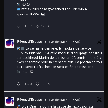
NASA
https://plus.nasa.gov/scheduled-video/u-s-
spacewalk-96/
2
12
X
Rêves d'Espace
@revesdespace
·
6 Août
La semaine dernière, le module de service
ESM fournit par l'ESA et le module d'équipage construit
par Lockheed Martin de la mission
#Artemis
III ont été
fixés ensemble pour la première fois. La prochaine fois
qu'ils seront détachés, ce sera en fin de mission !
ESA
3
10
X
Rêves d'Espace
@revesdespace
·
6 Août
Blue Origin a donné la cause de l'explosion sur