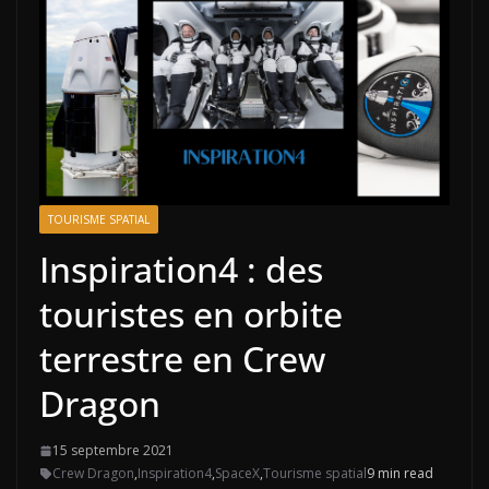
TOURISME SPATIAL
Inspiration4 : des
touristes en orbite
terrestre en Crew
Dragon
15 septembre 2021
Crew Dragon
,
Inspiration4
,
SpaceX
,
Tourisme spatial
9 min read