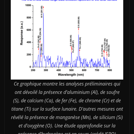
Ce graphique montre les analyses préliminaires qui
ont dévoilé la présence d’aluminium (Al), de soufre
(S), de calcium (Ca), de fer (Fe), de chrome (Cr) et de
titane (Ti) sur la surface lunaire. D’autres mesures ont
révélé la présence de manganèse (Mn), de silicium (Si)
et d’oxygène (O). Une étude approfondie sur la