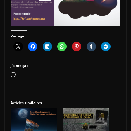
Partagez :
J’aime ça :
Chargement…
Articles similaires