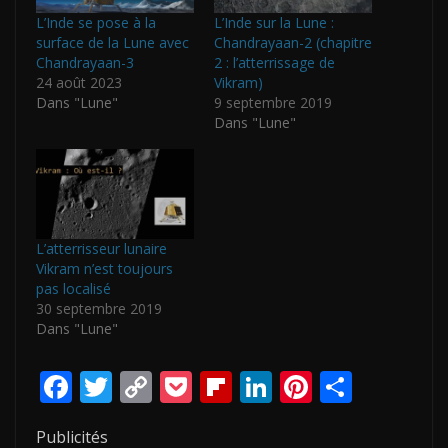
L’Inde se pose à la
L’Inde sur la Lune :
surface de la Lune avec
Chandrayaan-2 (chapitre
Chandrayaan-3
2 : l’atterrissage de
24 août 2023
Vikram)
Dans "Lune"
9 septembre 2019
Dans "Lune"
L’atterrisseur lunaire
Vikram n’est toujours
pas localisé
30 septembre 2019
Dans "Lune"
F
T
C
P
Fli
Li
Pi
P
ac
w
o
o
p
n
nt
ar
Publicités