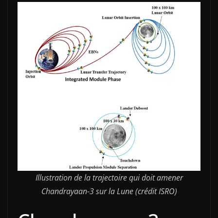
Illustration de la trajectoire qui doit amener
Chandrayaan-3 sur la Lune (crédit ISRO)