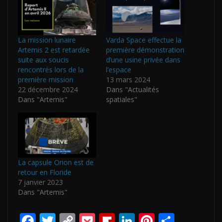
La mission lunaire
Varda Space effectue la
Artemis 2 est retardée
première démonstration
suite aux soucis
d’une usine privée dans
rencontrés lors de la
l’espace
première mission
13 mars 2024
22 décembre 2024
Dans "Actualités
Dans "Artemis"
spatiales"
La capsule Orion est de
retour en Floride
7 janvier 2023
Dans "Artemis"
F
T
C
P
Fli
Li
Pi
P