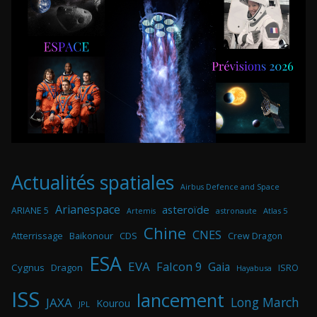
Actualités spatiales
Airbus Defence and Space
Arianespace
asteroïde
ARIANE 5
astronaute
Atlas 5
Artemis
Chine
CNES
Atterrissage
Baikonour
CDS
Crew Dragon
ESA
EVA
Falcon 9
Gaia
Cygnus
Dragon
ISRO
Hayabusa
ISS
lancement
Long March
JAXA
Kourou
JPL