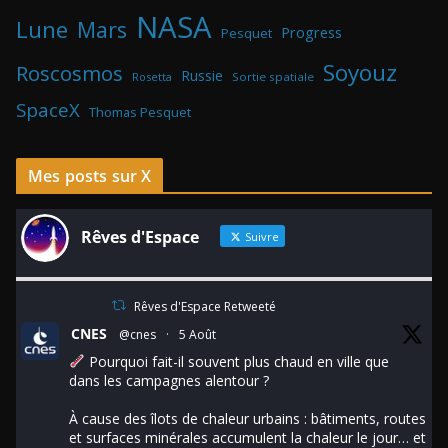
NASA
Lune
Mars
Progress
Pesquet
Soyouz
Roscosmos
Russie
Rosetta
Sortie spatiale
SpaceX
Thomas Pesquet
Mes posts sur X
Rêves d'Espace
Suivre
Rêves d'Espace Retweeté
CNES
@cnes
·
5 Août
Pourquoi fait-il souvent plus chaud en ville que
dans les campagnes alentour ?
À cause des îlots de chaleur urbains : bâtiments, routes
et surfaces minérales accumulent la chaleur le jour… et